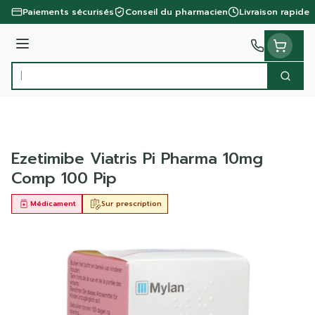
Aller au contenu
Paiements sécurisés
Conseil du pharmacien
Livraison rapide
Menu
Cherc
Rechercher
Ezetimibe Viatris Pi Pharma 10mg
Comp 100 Pip
Médicament
Sur prescription