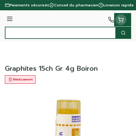
Aller au contenu
Paiements sécurisés
Conseil du pharmacien
Livraison rapide
Menu
Cherc
Rechercher
Graphites 15ch Gr 4g Boiron
Médicament