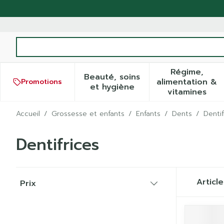
Aller au contenu
Rechercher
Régime,
Beauté, soins
alimentation &
Promotions
Afficher le sous-menu pour
Afficher
et hygiène
vitamines
Accueil
/
Grossesse et enfants
/
Enfants
/
Dents
/
Dentif
Dentifrices
Passer à la liste des produits
Articl
Prix
filter