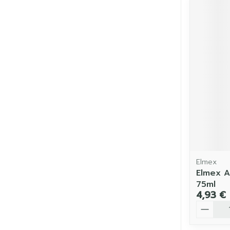
Elmex
Elmex A
75ml
4,93 €
Quantit