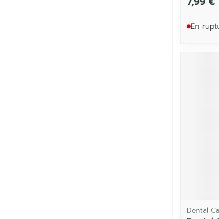
7,99 €
En rupt
Dental C