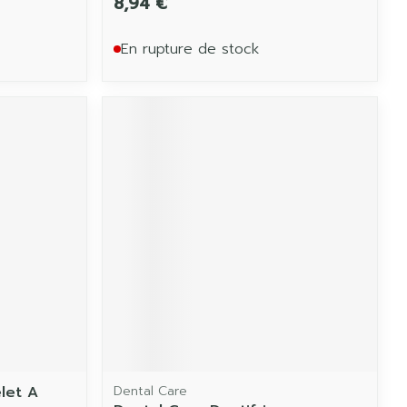
8,94 €
En rupture de stock
let A
Dental Care