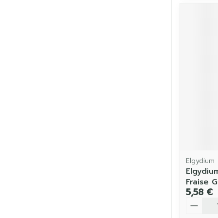
Elgydium
Elgydium
Fraise 
5,58 €
Quantit