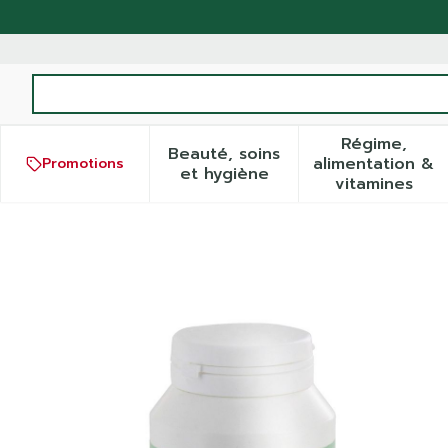
Aller au contenu
Rechercher
Régime,
Beauté, soins
alimentation &
Promotions
Afficher le sous-menu pour
Afficher
et hygiène
vitamines
l Taurine 1000 Comp 120 