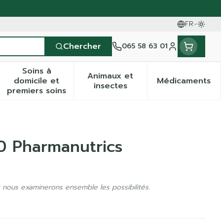
FR
Passe
Langues
Chercher
065 58 63 01
Menu client
Soins à
Animaux et
domicile et
Médicaments
& vitamines
ssesse et enfants
la catégorie Vitalité 50+
 le sous-menu pour la catégorie Naturopathie
Afficher le sous-menu pour la catégorie Soin
Afficher le sous-menu pour
Afficher
insectes
premiers soins
0 Pharmanutrics
 nous examinerons ensemble les possibilités.