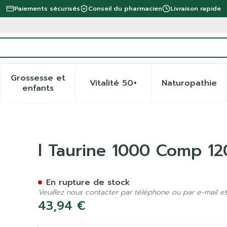
Paiements sécurisés
Conseil du pharmacien
Livraison rapide
Grossesse et
Vitalité 50+
Naturopathie
 la catégorie Beauté, soins et hygiène
 le sous-menu pour la catégorie Régime, alimentation 
Afficher le sous-menu pour la catégorie Gro
Afficher le sous-menu pour 
Afficher
enfants
Pharmanutrics
l Taurine 1000 Comp 12
En rupture de stock
Veuillez nous contacter par téléphone ou par e-mail et
43,94 €