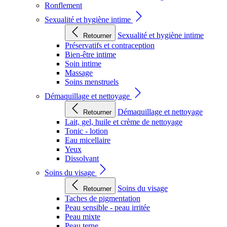
Ronflement
Sexualité et hygiène intime
Sexualité et hygiène intime
Retourner
Préservatifs et contraception
Bien-être intime
Soin intime
Massage
Soins menstruels
Démaquillage et nettoyage
Démaquillage et nettoyage
Retourner
Lait, gel, huile et crème de nettoyage
Tonic - lotion
Eau micellaire
Yeux
Dissolvant
Soins du visage
Soins du visage
Retourner
Taches de pigmentation
Peau sensible - peau irritée
Peau mixte
Peau terne