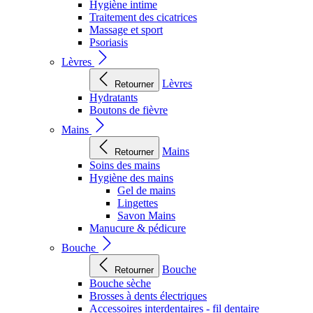
Hygiène intime
Traitement des cicatrices
Massage et sport
Psoriasis
Lèvres
Lèvres
Retourner
Hydratants
Boutons de fièvre
Mains
Mains
Retourner
Soins des mains
Hygiène des mains
Gel de mains
Lingettes
Savon Mains
Manucure & pédicure
Bouche
Bouche
Retourner
Bouche sèche
Brosses à dents électriques
Accessoires interdentaires - fil dentaire