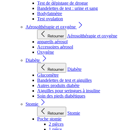
Test de dépistage de drogue
Bandelettes de test : urine et sang
Bodyfatmètre
Test ovulation
Aérosolthérapie et oxygène
Aérosolthérapie et oxygène
Retourner
appareils aérosol
Accessoires aérosol
Oxygène
Diabète
Diabète
Retourner
Glucomètre
Bandelettes de test et aiguilles
Autres produits diabète
Aiguilles pour seringues à insuline
Soin des pieds diabétiques
Stomie
Stomie
Retourner
Poche stomie
2 pièces
1 pièce