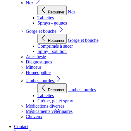
Nez
Nez
Retourner
Tablettes
Sprays - gouttes
Gorge et bouche
Gorge et bouche
Retourner
Comprimés à sucer
Spray - solution
Anesthésie
Diagnostiques
Minceur
Homeopathie
Jambes lourdes
Jambes lourdes
Retourner
Tablettes
Crème, gel et spray
Médications diverses
Médicaments vétérinaires
Cheveux
Contact