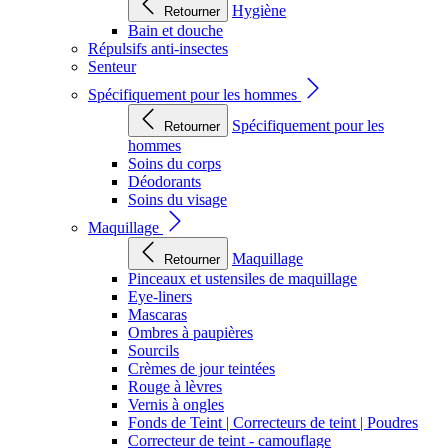
Hygiène
Retourner
Bain et douche
Répulsifs anti-insectes
Senteur
Spécifiquement pour les hommes
Spécifiquement pour les
Retourner
hommes
Soins du corps
Déodorants
Soins du visage
Maquillage
Maquillage
Retourner
Pinceaux et ustensiles de maquillage
Eye-liners
Mascaras
Ombres à paupières
Sourcils
Crèmes de jour teintées
Rouge à lèvres
Vernis à ongles
Fonds de Teint | Correcteurs de teint | Poudres
Correcteur de teint - camouflage