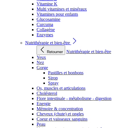
Vitamine K
Multi vitamines et minéraux
Vitamines pour enfants
Glucosamine
Curcuma
Collagène
Enzymes
Nutrithérapie et bien-être
Nutrithérapie et bien-être
Retourner
Yeux
Nez
Gorge
Pastilles et bonbons
Sirop
Spray
Os, muscles et articulations
Cholésterol
Flore intestinale - métabolisme - digestion
Energie
Mémoire & concentration
Cheveux (chute) et ongles
Coeur et vaisseaux sanguins
Peau