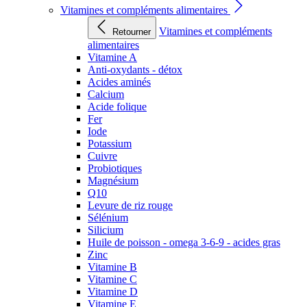
Vitamines et compléments alimentaires
Vitamines et compléments
Retourner
alimentaires
Vitamine A
Anti-oxydants - détox
Acides aminés
Calcium
Acide folique
Fer
Iode
Potassium
Cuivre
Probiotiques
Magnésium
Q10
Levure de riz rouge
Sélénium
Silicium
Huile de poisson - omega 3-6-9 - acides gras
Zinc
Vitamine B
Vitamine C
Vitamine D
Vitamine E