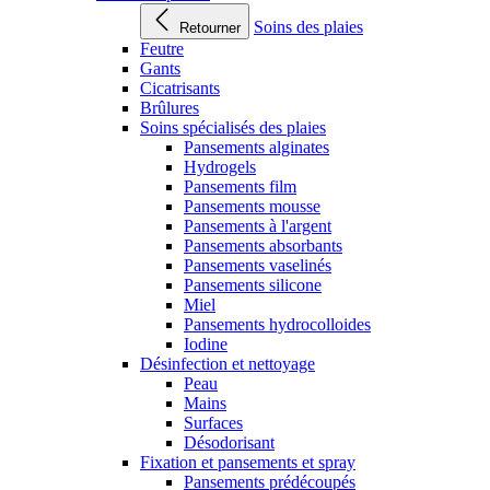
Soins des plaies
Retourner
Feutre
Gants
Cicatrisants
Brûlures
Soins spécialisés des plaies
Pansements alginates
Hydrogels
Pansements film
Pansements mousse
Pansements à l'argent
Pansements absorbants
Pansements vaselinés
Pansements silicone
Miel
Pansements hydrocolloides
Iodine
Désinfection et nettoyage
Peau
Mains
Surfaces
Désodorisant
Fixation et pansements et spray
Pansements prédécoupés