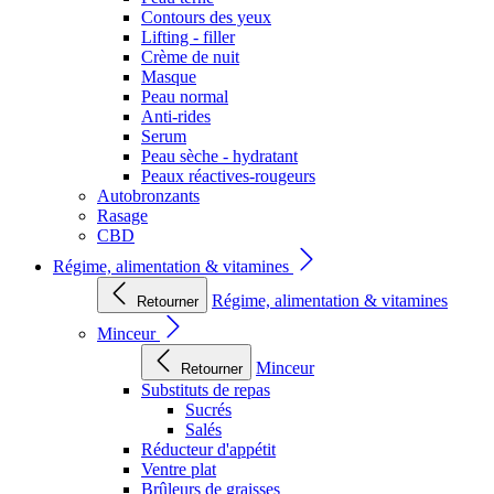
Contours des yeux
Lifting - filler
Crème de nuit
Masque
Peau normal
Anti-rides
Serum
Peau sèche - hydratant
Peaux réactives-rougeurs
Autobronzants
Rasage
CBD
Régime, alimentation & vitamines
Régime, alimentation & vitamines
Retourner
Minceur
Minceur
Retourner
Substituts de repas
Sucrés
Salés
Réducteur d'appétit
Ventre plat
Brûleurs de graisses