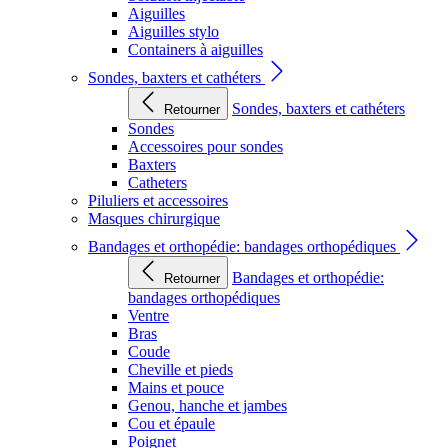
Aiguilles
Aiguilles stylo
Containers à aiguilles
Sondes, baxters et cathéters
Sondes, baxters et cathéters
Retourner
Sondes
Accessoires pour sondes
Baxters
Catheters
Piluliers et accessoires
Masques chirurgique
Bandages et orthopédie: bandages orthopédiques
Bandages et orthopédie:
Retourner
bandages orthopédiques
Ventre
Bras
Coude
Cheville et pieds
Mains et pouce
Genou, hanche et jambes
Cou et épaule
Poignet