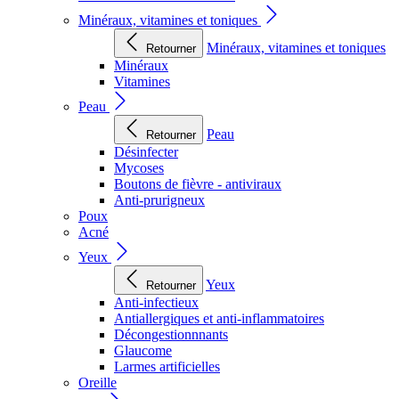
Minéraux, vitamines et toniques
Minéraux, vitamines et toniques
Retourner
Minéraux
Vitamines
Peau
Peau
Retourner
Désinfecter
Mycoses
Boutons de fièvre - antiviraux
Anti-prurigneux
Poux
Acné
Yeux
Yeux
Retourner
Anti-infectieux
Antiallergiques et anti-inflammatoires
Décongestionnnants
Glaucome
Larmes artificielles
Oreille