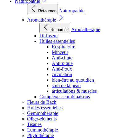
Naturopathie
Naturopathie
Retourner
Aromathérapie
Aromathérapie
Retourner
Diffuseur
Huiles essentielles
Respiratoire
Minceur
Anti-chute
Anti-pique
Anti-Poux
circulation
bien-être au quotidien
soin de la peau
articulations & muscles
Complexe - combinaisons
Fleurs de Bach
Huiles essentielles
Gemmothérapie
Oligo-éléments
Tisanes
Luminothérapie
Phytothérapie