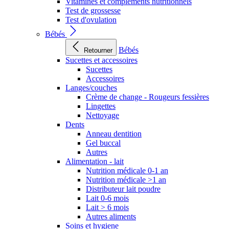
Vitamines et compléments nutritionnels
Test de grossesse
Test d'ovulation
Bébés
Bébés
Retourner
Sucettes et accessoires
Sucettes
Accessoires
Langes/couches
Crème de change - Rougeurs fessières
Lingettes
Nettoyage
Dents
Anneau dentition
Gel buccal
Autres
Alimentation - lait
Nutrition médicale 0-1 an
Nutrition médicale >1 an
Distributeur lait poudre
Lait 0-6 mois
Lait > 6 mois
Autres aliments
Soins et hygiene