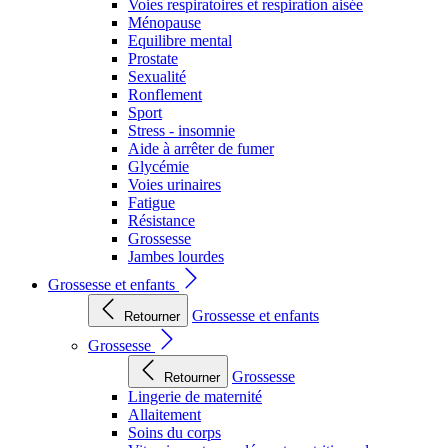
Voies respiratoires et respiration aisée
Ménopause
Equilibre mental
Prostate
Sexualité
Ronflement
Sport
Stress - insomnie
Aide à arrêter de fumer
Glycémie
Voies urinaires
Fatigue
Résistance
Grossesse
Jambes lourdes
Grossesse et enfants
Grossesse et enfants
Retourner
Grossesse
Grossesse
Retourner
Lingerie de maternité
Allaitement
Soins du corps