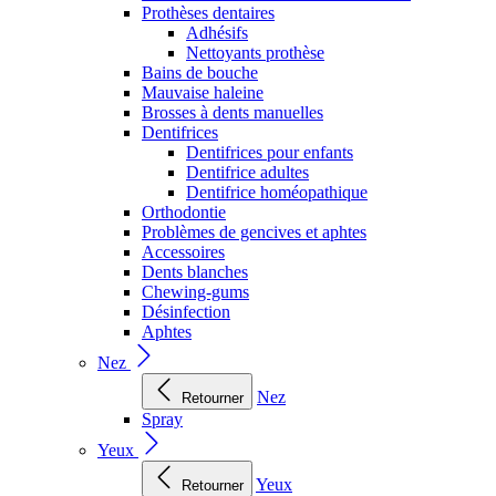
Prothèses dentaires
Adhésifs
Nettoyants prothèse
Bains de bouche
Mauvaise haleine
Brosses à dents manuelles
Dentifrices
Dentifrices pour enfants
Dentifrice adultes
Dentifrice homéopathique
Orthodontie
Problèmes de gencives et aphtes
Accessoires
Dents blanches
Chewing-gums
Désinfection
Aphtes
Nez
Nez
Retourner
Spray
Yeux
Yeux
Retourner