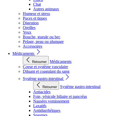
Chat
Autres animaux
Humeur et stress
Puces et tiques
Digestion
Oreilles
Yeux
Bouche, gueule ou bec
Pelage, peau ou plumage
Accessoires
Médicaments
Médicaments
Retourner
Coeur et système vasculaire
Diluant et coagulant du sang
Système gastro-intestinal
Système gastro-intestinal
Retourner
Antiacides
Foie, vésicule biliaire et pancréas
Nausées vomissement
Laxatifs
Antidiarrhéiques
Spasmes