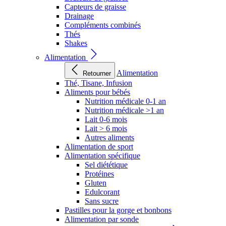
Capteurs de graisse
Drainage
Compléments combinés
Thés
Shakes
Alimentation
Alimentation
Retourner
Thé, Tisane, Infusion
Aliments pour bébés
Nutrition médicale 0-1 an
Nutrition médicale >1 an
Lait 0-6 mois
Lait > 6 mois
Autres aliments
Alimentation de sport
Alimentation spécifique
Sel diététique
Protéines
Gluten
Edulcorant
Sans sucre
Pastilles pour la gorge et bonbons
Alimentation par sonde