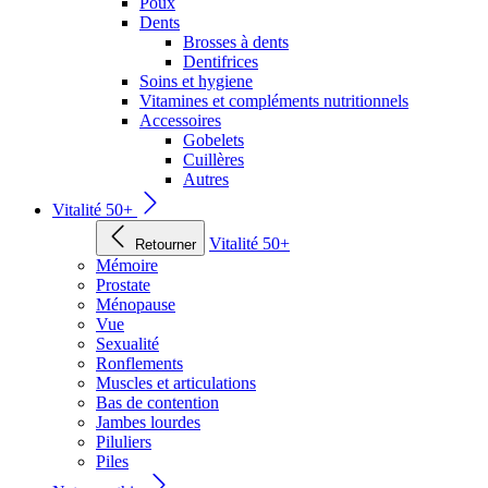
Poux
Dents
Brosses à dents
Dentifrices
Soins et hygiene
Vitamines et compléments nutritionnels
Accessoires
Gobelets
Cuillères
Autres
Vitalité 50+
Vitalité 50+
Retourner
Mémoire
Prostate
Ménopause
Vue
Sexualité
Ronflements
Muscles et articulations
Bas de contention
Jambes lourdes
Piluliers
Piles