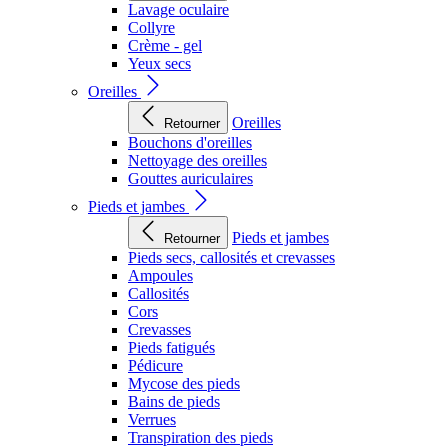
Lavage oculaire
Collyre
Crème - gel
Yeux secs
Oreilles
Oreilles
Retourner
Bouchons d'oreilles
Nettoyage des oreilles
Gouttes auriculaires
Pieds et jambes
Pieds et jambes
Retourner
Pieds secs, callosités et crevasses
Ampoules
Callosités
Cors
Crevasses
Pieds fatigués
Pédicure
Mycose des pieds
Bains de pieds
Verrues
Transpiration des pieds