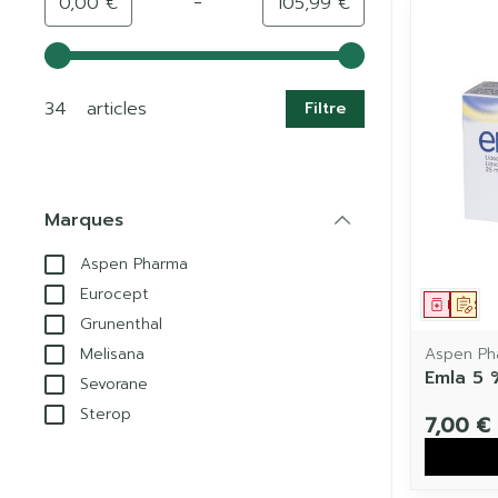
-
Valeur minimale
Valeur maximale
0,00 €
105,99 €
Utilisez les touches fléchées gauche et droite pour a
34 articles
Filtre
Marques
filter
Aspen Pharma
Eurocept
Médic
Sur
Grunenthal
Aspen Ph
Melisana
Emla 5 
Sevorane
Sterop
7,00 €