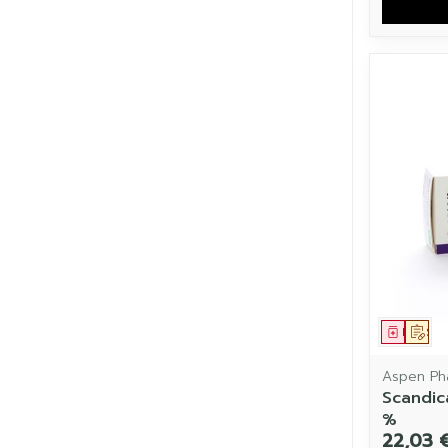
Médic
Sur
Aspen Ph
Scandica
%
22,03 