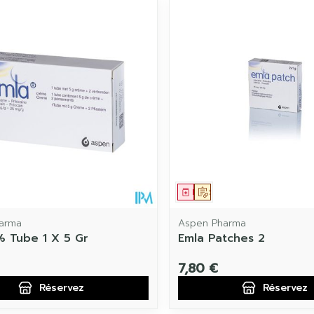
juster les valeurs minimales et maximales du prix.
ament
 prescription
Médicament
Sur prescription
arma
Aspen Pharma
% Tube 1 X 5 Gr
Emla Patches 2
7,80 €
Réservez
Réservez