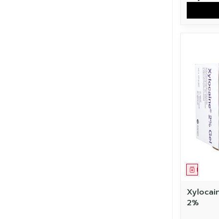
Médic
Xylocai
2%