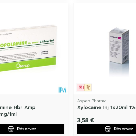
ament
 prescription
Médicament
Sur prescription
Aspen Pharma
amine Hbr Amp
Xylocaine Inj 1x20ml 1%
mg/1ml
€
3,58 €
Réservez
Réservez