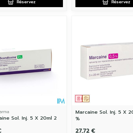
Réservez
Réservez
ament
 prescription
Médicament
Sur prescription
arma
Marcaine Sol. Inj. 5 X 
ine Sol. Inj. 5 X 20ml 2
%
€
27,72 €