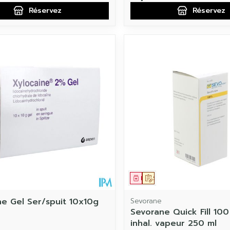
Réservez
Réservez
ament
Médicament
Sur prescription
ne Gel Ser/spuit 10x10g
Sevorane
Sevorane Quick Fill 100
inhal. vapeur 250 ml