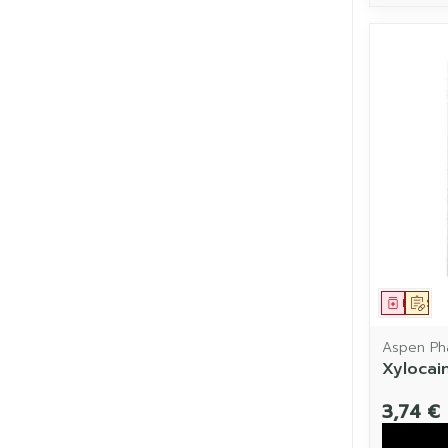
Médic
Sur
Aspen Ph
Xylocai
3,74 €