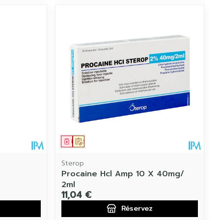
Médicament
Sur prescription
Sterop
Procaine Hcl Amp 10 X 40mg/
2ml
11,04 €
Réservez