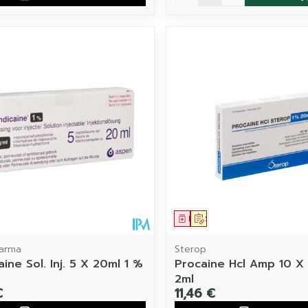
ament
 prescription
Médicament
Sur prescription
arma
Sterop
ine Sol. Inj. 5 X 20ml 1 %
Procaine Hcl Amp 10 X
2ml
€
11,46 €