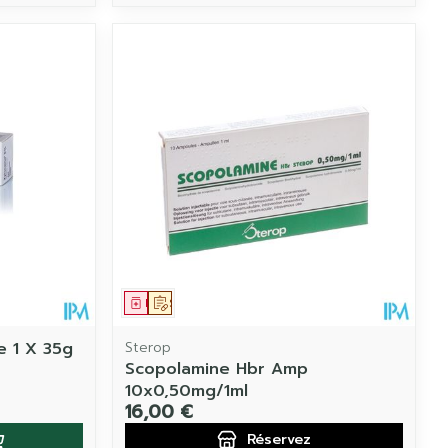
Médicament
Sur prescription
e 1 X 35g
Sterop
Scopolamine Hbr Amp
10x0,50mg/1ml
16,00 €
Réservez