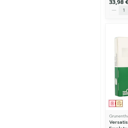
33,98 
Quantit
Médic
Sur
Grunenth
Versati