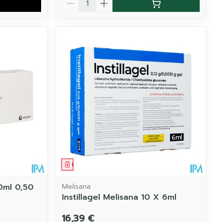
Médicament
20ml 0,50
Melisana
Instillagel Melisana 10 X 6ml
16,39 €