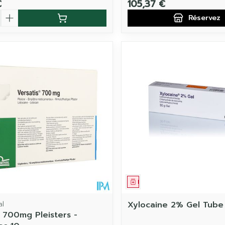
€
105,37 €
é
Réservez
ament
 prescription
Médicament
al
Xylocaine 2% Gel Tube
s 700mg Pleisters -