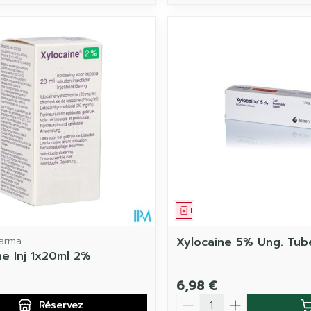
ament
 prescription
Médicament
arma
Xylocaine 5% Ung. Tub
ne Inj 1x20ml 2%
6,98 €
Quantité
Réservez