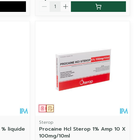
Quantité
Médicament
Sur prescription
Sterop
 % liquide
Procaine Hcl Sterop 1% Amp 10 X
100mg/10ml