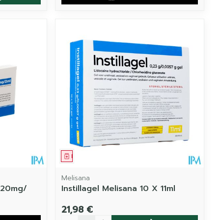
Médicament
Melisana
 20mg/
Instillagel Melisana 10 X 11ml
21,98 €
Quantité