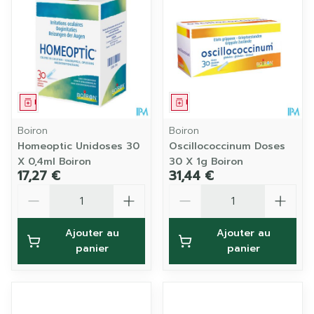
Médicament
Médicament
Boiron
Boiron
Homeoptic Unidoses 30
Oscillococcinum Doses
X 0,4ml Boiron
30 X 1g Boiron
17,27 €
31,44 €
Quantité
Quantité
Ajouter au
Ajouter au
panier
panier