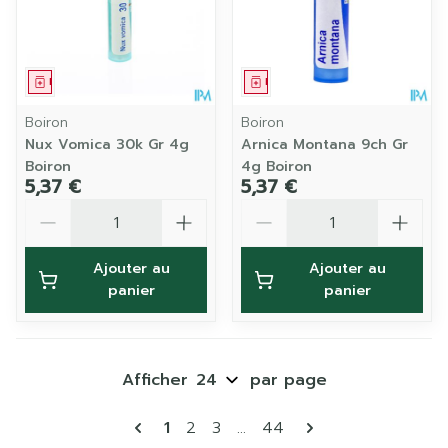
Médicament
Médicament
Boiron
Boiron
Nux Vomica 30k Gr 4g
Arnica Montana 9ch Gr
Boiron
4g Boiron
5,37 €
5,37 €
Quantité
Quantité
Ajouter au
Ajouter au
panier
panier
Afficher
par page
Pages
Vous lisez actuellement la page
Page
Page
Page
1
2
3
...
44