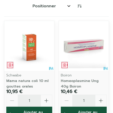
Trier par:
Médicament
Médicament
Schwabe
Boiron
Mama natura coli 10 ml
Homeoplasmine Ung
gouttes orales
40g Boiron
10,95 €
10,46 €
Quantité
Quantité
Ajouter au
Ajouter au