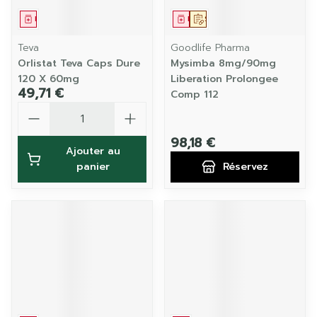
Médicament
Médicament
Sur prescription
Teva
Goodlife Pharma
Orlistat Teva Caps Dure
Mysimba 8mg/90mg
120 X 60mg
Liberation Prolongee
49,71 €
Comp 112
Quantité
98,18 €
Ajouter au
panier
Réservez