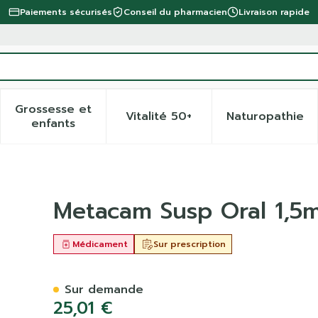
Paiements sécurisés
Conseil du pharmacien
Livraison rapide
Grossesse et
Vitalité 50+
Naturopathie
 la catégorie Beauté, soins et hygiène
 le sous-menu pour la catégorie Régime, alimentation 
Afficher le sous-menu pour la catégorie Gro
Afficher le sous-menu pour 
Afficher
enfants
1ml 32ml Chiens
Metacam Susp Oral 1,5
Médicament
Sur prescription
Sur demande
25,01 €