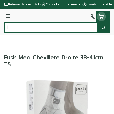
Aller au contenu
Paiements sécurisés
Conseil du pharmacien
Livraison rapide
Menu
Cherc
Rechercher
Push Med Chevillere Droite 38-41cm
T5