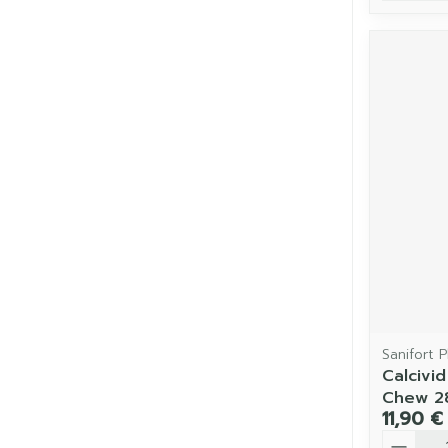
Sanifort 
Calciv
Chew 2
11,90 €
Quantit