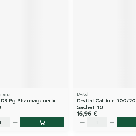
nerix
Dvital
 D3 Pg Pharmagenerix
D-vital Calcium 500/2
0
Sachet 40
16,96 €
é
Quantité