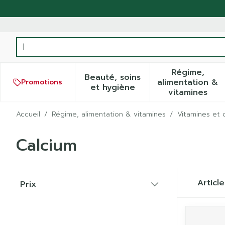
Aller au contenu
Rechercher
Régime,
Beauté, soins
alimentation &
Promotions
Afficher le sous-menu pour
Afficher
et hygiène
vitamines
Accueil
/
Régime, alimentation & vitamines
/
Vitamines et 
Calcium
Passer à la liste des produits
Articl
Prix
filter