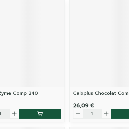
Zyme Comp 240
Calxplus Chocolat Co
€
26,09 €
é
Quantité