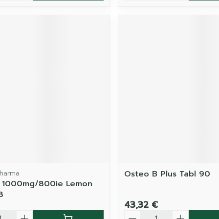
Pharma
Osteo B Plus Tabl 90
id 1000mg/800ie Lemon
8
43,32 €
é
Quantité