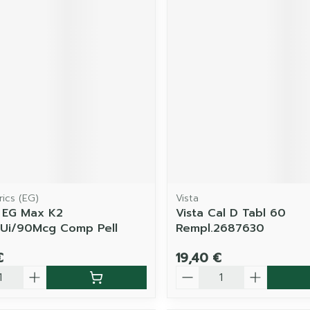
ics (EG)
Vista
 EG Max K2
Vista Cal D Tabl 60
0Ui/90Mcg Comp Pell
Rempl.2687630
€
19,40 €
é
Quantité