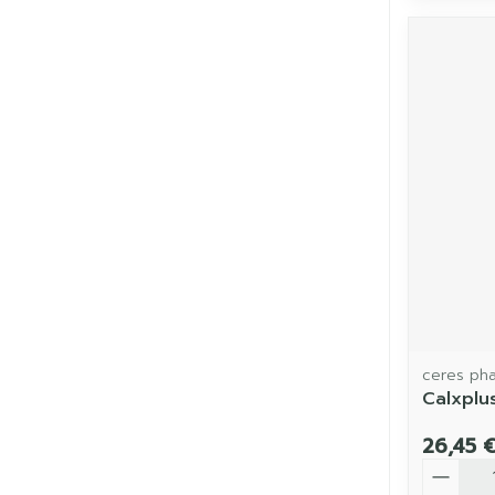
ceres ph
Calxplu
26,45 
Quantit