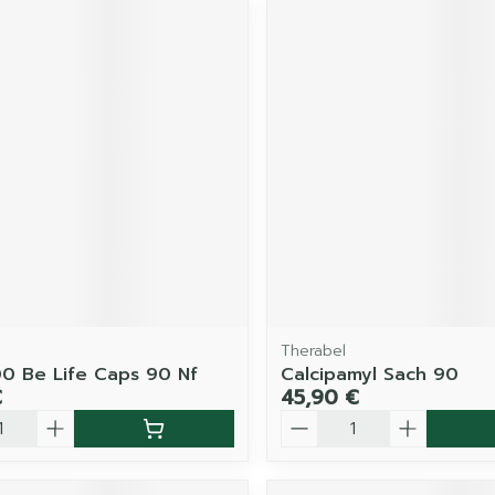
Therabel
00 Be Life Caps 90 Nf
Calcipamyl Sach 90
€
45,90 €
é
Quantité