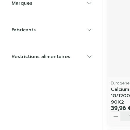
Marques
filter
Fabricants
filter
Restrictions alimentaires
filter
Eurogener
Calcium
1G/120
90X2
39,96 
Quantit