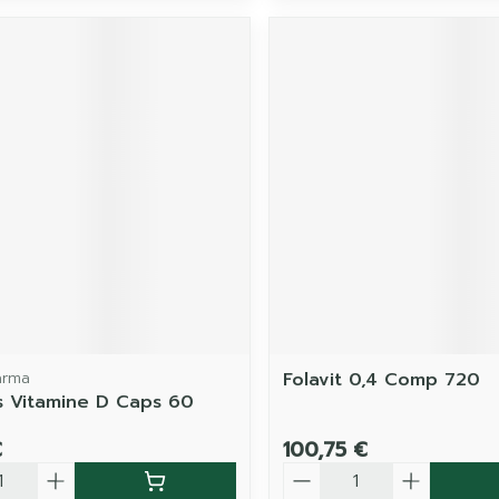
arma
Folavit 0,4 Comp 720
s Vitamine D Caps 60
€
100,75 €
é
Quantité