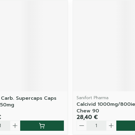
 Carb. Supercaps Caps
Sanifort Pharma
Calcivid 1000mg/800i
250mg
Chew 90
€
28,40 €
é
Quantité