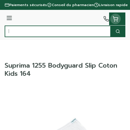
Aller au contenu
Paiements sécurisés
Conseil du pharmacien
Livraison rapide
Menu
Cherc
Rechercher
Suprima 1255 Bodyguard Slip Coton
Kids 164