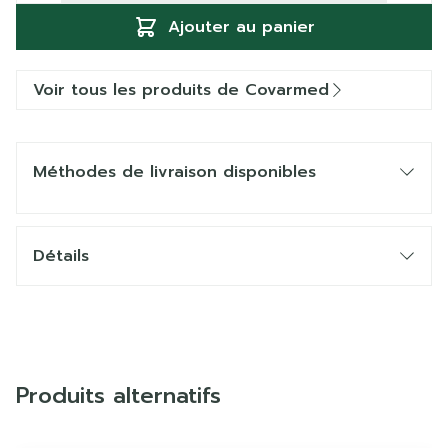
Ajouter au panier
Voir tous les produits de Covarmed
Méthodes de livraison disponibles
Détails
Produits alternatifs
Il est possible de naviguer entre les éléments du carrous
Appuyer sur pour sauter le carrousel
Appuyez sur cette touche pour accéder à la naviga