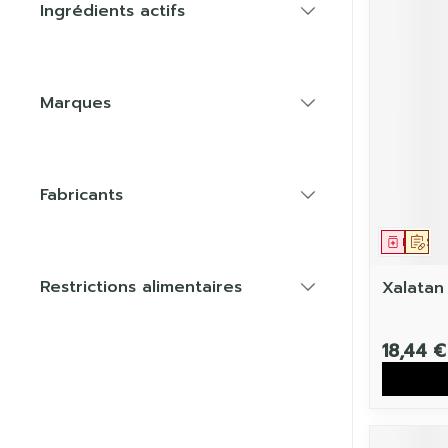
Ingrédients actifs
filter
Marques
filter
Fabricants
filter
Médic
Sur
Restrictions alimentaires
Xalatan
filter
18,44 €