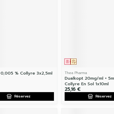
ament
 prescription
Médicament
Sur prescription
 0,005 % Collyre 3x2,5ml
Thea Pharma
Dualkopt 20mg/ml + 5
Collyre En Sol 1x10ml
25,16 €
Réservez
Réservez