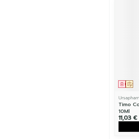
Médic
Sur
Ursaphar
Timo Co
10Ml
11,03 €