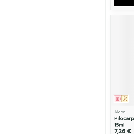
Médic
Sur
Alcon
Pilocar
15ml
7,26 €