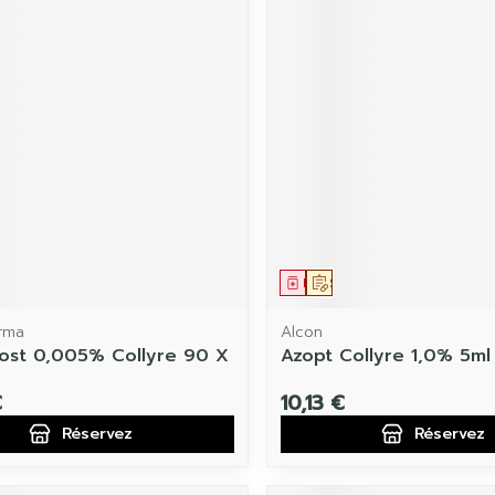
ament
 prescription
Médicament
Sur prescription
rma
Alcon
st 0,005% Collyre 90 X
Azopt Collyre 1,0% 5ml
€
10,13 €
Réservez
Réservez