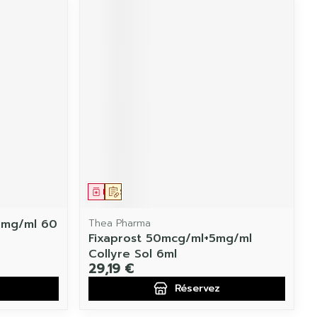
Médicament
Sur prescription
5mg/ml 60
Thea Pharma
Fixaprost 50mcg/ml+5mg/ml
Collyre Sol 6ml
29,19 €
Réservez