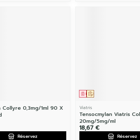
ament
 prescription
Médicament
Sur prescription
 Collyre 0,3mg/1ml 90 X
Viatris
Tensocmylan Viatris Col
d
20mg/5mg/ml
18,67 €
Réservez
Réservez