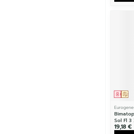
Médic
Sur
Eurogener
Bimatop
Sol Fl 3
19,18 €