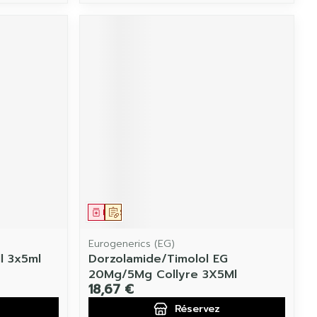
Médicament
Sur prescription
Eurogenerics (EG)
l 3x5ml
Dorzolamide/Timolol EG
20Mg/5Mg Collyre 3X5Ml
18,67 €
Réservez