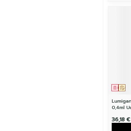
Médic
Sur
Lumigan
0,4ml U
36,18 €