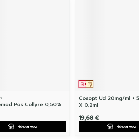
ament
 prescription
Médicament
Sur prescription
m
Cosopt Ud 20mg/ml + 
mod Pos Collyre 0,50%
X 0,2ml
19,68 €
Réservez
Réservez