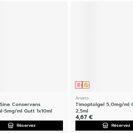
ament
 prescription
Médicament
Sur prescription
Arvato
Sine Conservans
Timoptolgel 5,0mg/ml
-5mg/ml Gutt 1x10ml
2,5ml
4,67 €
Réservez
Réservez