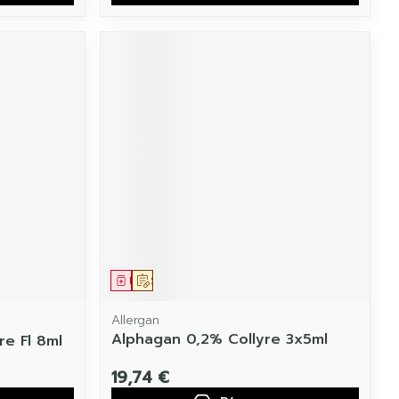
Médicament
Sur prescription
Allergan
Alphagan 0,2% Collyre 3x5ml
e Fl 8ml
19,74 €