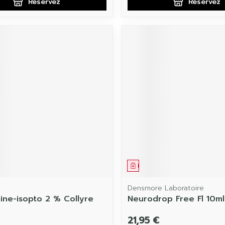
Réservez
Réservez
ament
 prescription
Médicament
Densmore Laboratoire
pine-isopto 2 % Collyre
Neurodrop Free Fl 10ml
21,95 €