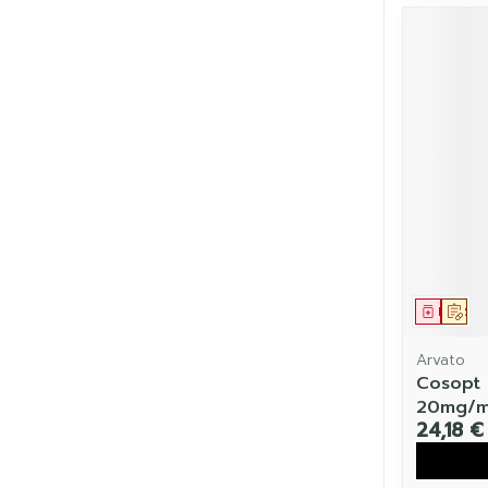
Médic
Sur
Arvato
Cosopt 
20mg/ml
24,18 €