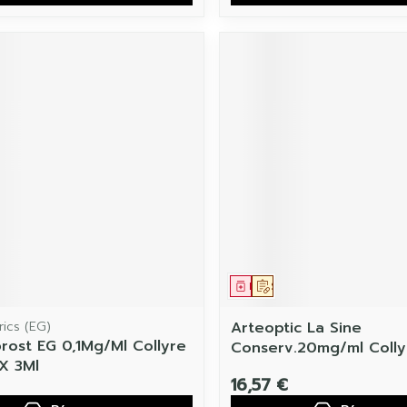
ament
 prescription
Médicament
Sur prescription
ics (EG)
Arteoptic La Sine
rost EG 0,1Mg/Ml Collyre
Conserv.20mg/ml Collyr
 X 3Ml
16,57 €