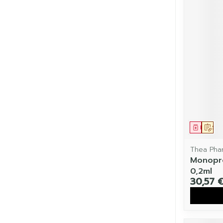
Médic
Sur
Thea Pha
Monopro
0,2ml
30,57 