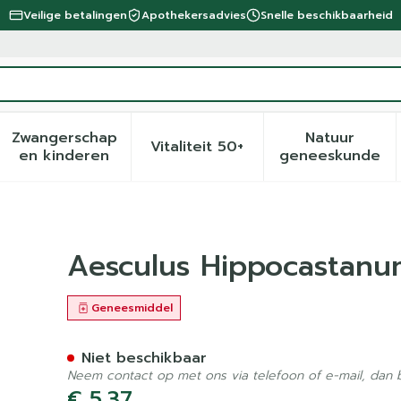
Veilige betalingen
Apothekersadvies
Snelle beschikbaarheid
Zwangerschap
Natuur
Vitaliteit 50+
eid, verzorging en hygiëne categorie
menu voor Dieet, voeding en vitamines categorie
Toon submenu voor Zwangerschap en kinder
Toon submenu voor Vitalite
Toon sub
en kinderen
geneeskunde
00k Gr 4g Boiron
Aesculus Hippocastanu
Geneesmiddel
Niet beschikbaar
Neem contact op met ons via telefoon of e-mail, dan
€ 5,37