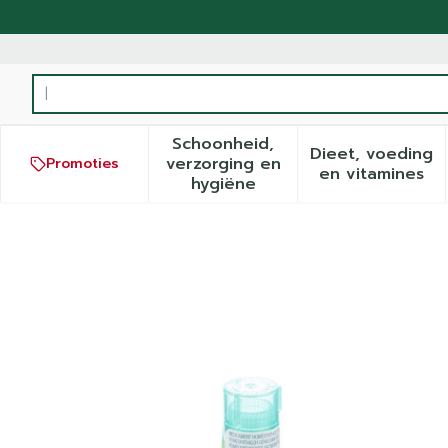
Ga naar de inhoud
Product, merk, categorie...
Schoonheid,
Dieet, voeding
verzorging en
Promoties
Toon submenu voor Schoonh
Toon sub
en vitamines
hygiëne
Aesculus Hippocastanum 2