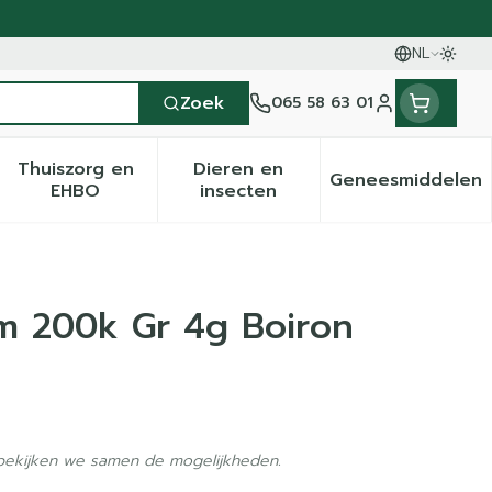
NL
Oversc
Talen
Zoek
065 58 63 01
Klant menu
Thuiszorg en
Dieren en
Geneesmiddelen
en categorie
it 50+ categorie
menu voor Natuur geneeskunde categorie
Toon submenu voor Thuiszorg en EHBO categ
Toon submenu voor Dieren 
Toon sub
EHBO
insecten
m 200k Gr 4g Boiron
 bekijken we samen de mogelijkheden.