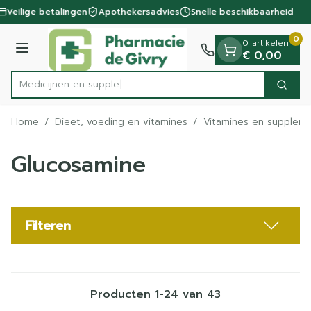
Dia 1 van 1
Ga naar de inhoud
Veilige betalingen
Apothekersadvies
Snelle beschikbaarheid
0
0 artikelen
Menu
€ 0,00
M
Zoek
Product, merk, categorie...
Home
/
Dieet, voeding en vitamines
/
Vitamines en supplem
Glucosamine
Filteren
Producten
1
-
24
van
43