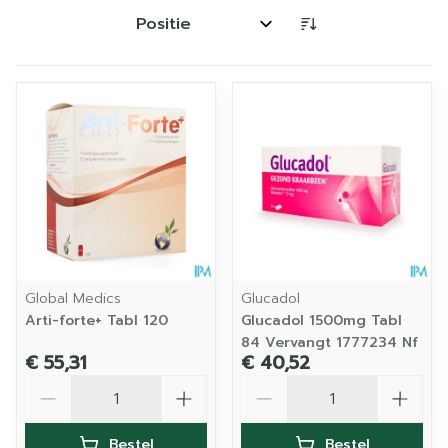
Sorteer op:
Global Medics
Glucadol
Arti-forte+ Tabl 120
Glucadol 1500mg Tabl
84 Vervangt 1777234 Nf
€ 55,31
€ 40,52
Aantal
Aantal
Bestel
Bestel