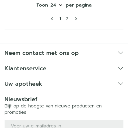
Toon
per pagina
Pagina's
U lees momenteel pagina
Pagina
1
2
Neem contact met ons op
Klantenservice
Uw apotheek
Nieuwsbrief
Blijf op de hoogte van nieuwe producten en
promoties
E-mail adres