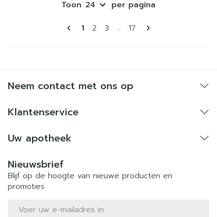
Toon
per pagina
Pagina's
U lees momenteel pagina
Pagina
Pagina
Pagina
1
2
3
...
17
Neem contact met ons op
Klantenservice
Uw apotheek
Nieuwsbrief
Blijf op de hoogte van nieuwe producten en
promoties
E-mail adres