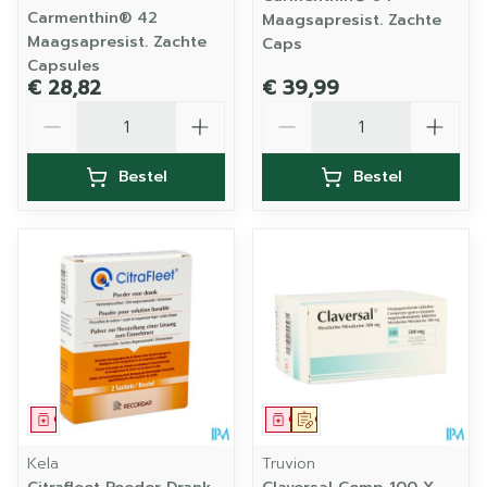
Carmenthin® 42
Maagsapresist. Zachte
Maagsapresist. Zachte
Caps
Capsules
€ 28,82
€ 39,99
Aantal
Aantal
Bestel
Bestel
Geneesmiddel
Geneesmiddel
Op voorschrift
Kela
Truvion