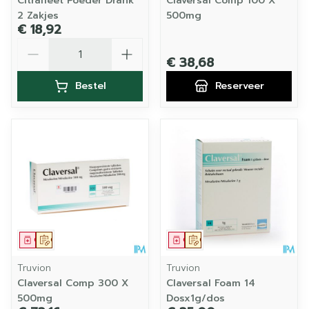
Citrafleet Poeder Drank
Claversal Comp 100 X
2 Zakjes
500mg
€ 18,92
Aantal
€ 38,68
Bestel
Reserveer
Geneesmiddel
Op voorschrift
Geneesmiddel
Op voorschrift
Truvion
Truvion
Claversal Comp 300 X
Claversal Foam 14
500mg
Dosx1g/dos