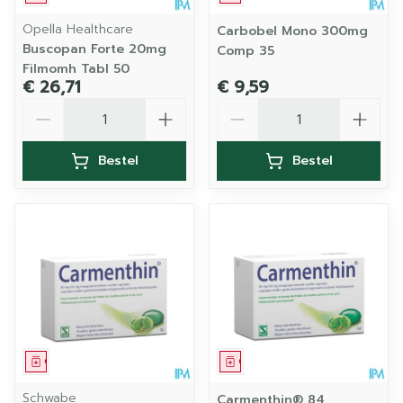
Opella Healthcare
Carbobel Mono 300mg
Buscopan Forte 20mg
Comp 35
Filmomh Tabl 50
€ 26,71
€ 9,59
Aantal
Aantal
Bestel
Bestel
Geneesmiddel
Geneesmiddel
Schwabe
Carmenthin® 84