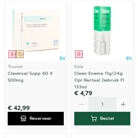
Geneesmiddel
Op voorschrift
Geneesmiddel
Truvion
Kela
Claversal Supp 60 X
Cleen Enema 11g/24g
500mg
Opl Rectaal Gebruik Fl
133ml
€ 4,79
Aantal
€ 42,99
Reserveer
Bestel