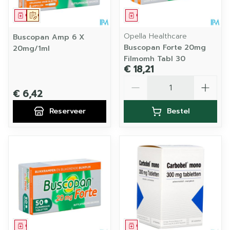
Geneesmiddel
Op voorschrift
Geneesmiddel
Opella Healthcare
Buscopan Amp 6 X
Buscopan Forte 20mg
20mg/1ml
Filmomh Tabl 30
€ 18,21
Aantal
€ 6,42
Reserveer
Bestel
Geneesmiddel
Geneesmiddel