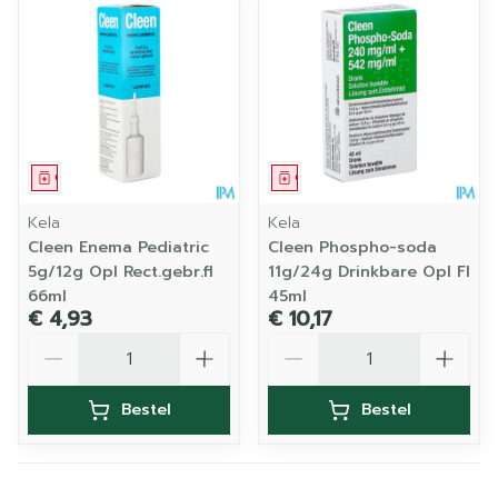
Geneesmiddel
Geneesmiddel
Kela
Kela
Cleen Enema Pediatric
Cleen Phospho-soda
5g/12g Opl Rect.gebr.fl
11g/24g Drinkbare Opl Fl
66ml
45ml
€ 4,93
€ 10,17
Aantal
Aantal
Bestel
Bestel