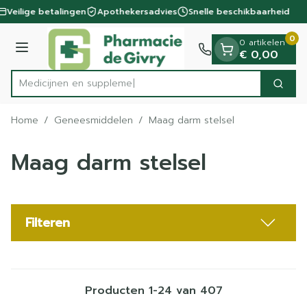
Dia 1 van 1
Ga naar de inhoud
Veilige betalingen
Apothekersadvies
Snelle beschikbaarheid
0
0 artikelen
Menu
€ 0,00
M
Zoek
Product, merk, categorie...
Home
/
Geneesmiddelen
/
Maag darm stelsel
Maag darm stelsel
Filteren
Producten
1
-
24
van
407