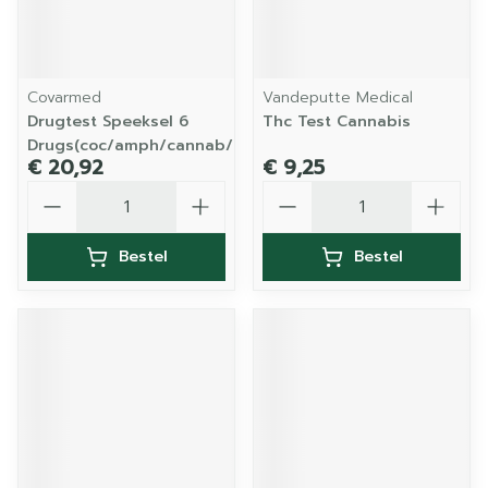
Covarmed
Vandeputte Medical
Drugtest Speeksel 6
Thc Test Cannabis
Drugs(coc/amph/cannab/opiat/xt
€ 20,92
€ 9,25
Aantal
Aantal
Bestel
Bestel