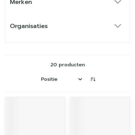
Merken
filter
Organisaties
filter
20
producten
Sorteer op: