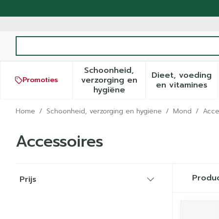
Ga naar de inhoud
Product, merk, categorie...
Schoonheid,
Dieet, voeding
verzorging en
Promoties
Toon submenu voor Schoonh
Toon sub
en vitamines
hygiëne
Home
/
Schoonheid, verzorging en hygiëne
/
Mond
/
Acce
Accessoires
Doorgaan naar productlijst
Produ
Prijs
filter