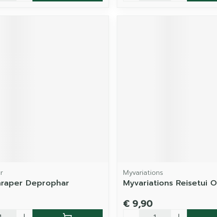
r
Myvariations
hraper Deprophar
Myvariations Reisetui 
€ 9,90
Aantal