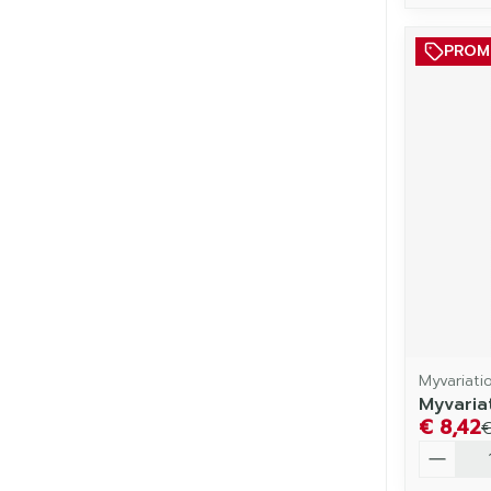
PRO
Myvariati
Myvaria
€ 8,42
€
Aantal