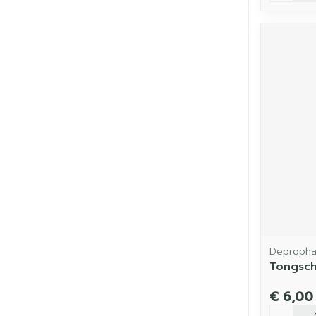
Depropha
Tongsc
€ 6,00
Aantal