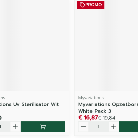
PROMO
ons
Myvariations
ions Uv Sterilisator Wit
Myvariations Opzetbors
White Pack 3
€ 16,87
0
€ 19,84
Aantal