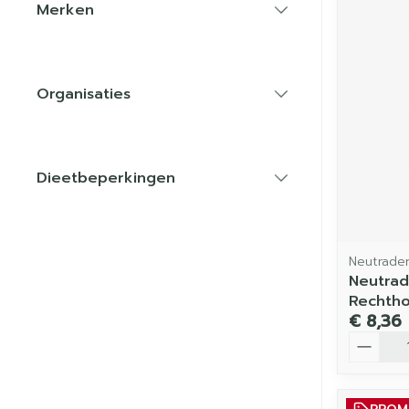
Merken
filter
Organisaties
filter
Dieetbeperkingen
filter
Neutrade
Neutrad
Rechth
€ 8,36
Aantal