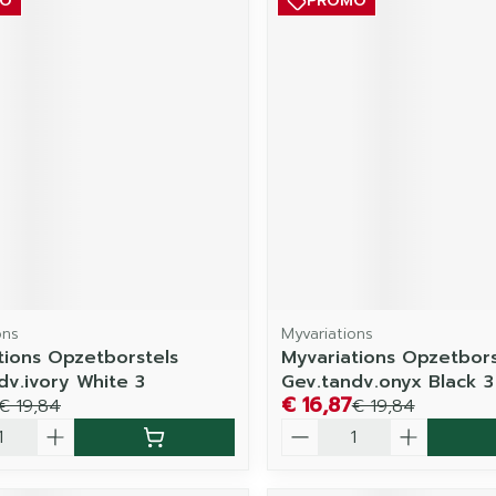
MO
PROMO
ons
Myvariations
tions Opzetborstels
Myvariations Opzetbors
dv.ivory White 3
Gev.tandv.onyx Black 3
€ 16,87
€ 19,84
€ 19,84
Aantal