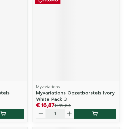
PROMO
Myvariations
tels
Myvariations Opzetborstels Ivory
White Pack 3
€ 16,87
€ 19,84
Aantal