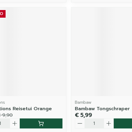
MO
ons
Bambaw
tions Reisetui Orange
Bambaw Tongschraper
€ 5,99
 9,90
Aantal