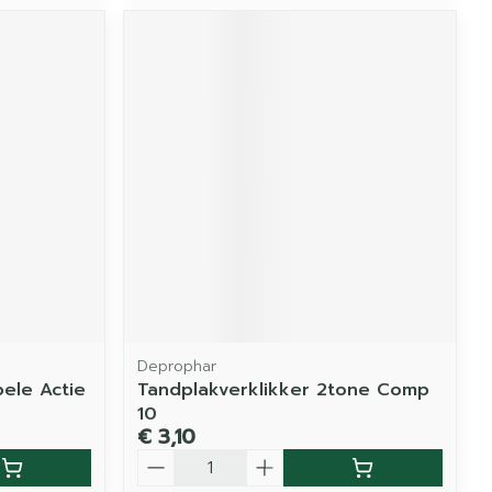
Deprophar
ele Actie
Tandplakverklikker 2tone Comp
10
€ 3,10
Aantal