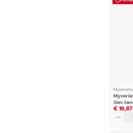
PRO
Myvariati
Myvaria
Gev.tan
€ 16,87
Aantal