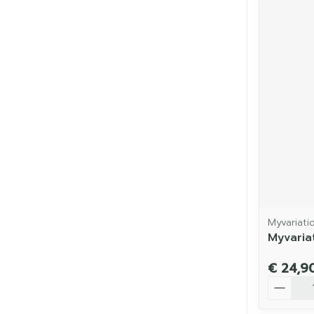
Myvariati
Myvariat
€ 24,9
Aantal