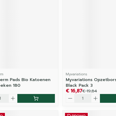
rm
Myvariations
erm Pads Bio Katoenen
Myvariations Opzetbor
oeken 180
Black Pack 3
€ 16,87
€ 19,84
Aantal