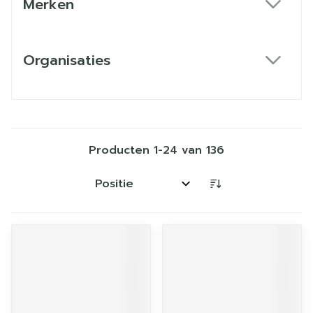
Merken
filter
Organisaties
filter
Producten
1
-
24
van
136
Sorteer op: