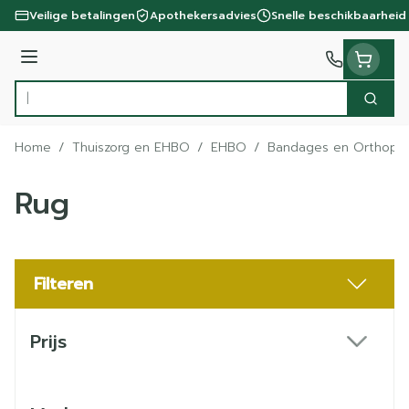
Ga naar de inhoud
Veilige betalingen
Apothekersadvies
Snelle beschikbaarheid
Menu
Zoek
Product, merk, categorie...
Home
/
Thuiszorg en EHBO
/
EHBO
/
Bandages en Orthoped
Rug
Filteren
Doorgaan naar productlijst
Prijs
filter