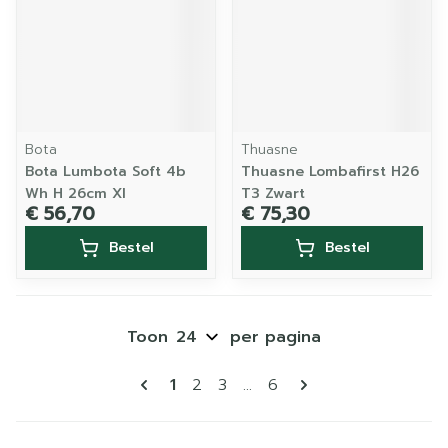
Bota
Thuasne
Bota Lumbota Soft 4b
Thuasne Lombafirst H26
Wh H 26cm Xl
T3 Zwart
€ 56,70
€ 75,30
Bestel
Bestel
Toon
per pagina
Pagina's
U lees momenteel pagina
Pagina
Pagina
Pagina
1
2
3
...
6