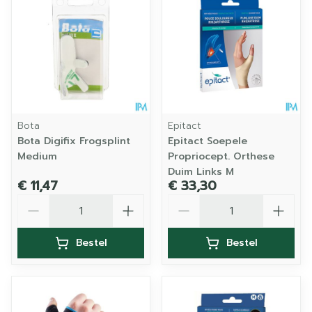
Bota
Epitact
Bota Digifix Frogsplint
Epitact Soepele
Medium
Propriocept. Orthese
Duim Links M
€ 11,47
€ 33,30
Aantal
Aantal
Bestel
Bestel