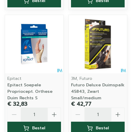
Bestel
Bestel
Epitact
3M, Futuro
Epitact Soepele
Futuro Deluxe Duimspalk
Propriocept. Orthese
45843, Zwart
Duim Rechts S
Small/medium
€ 32,83
€ 42,77
Aantal
Aantal
Bestel
Bestel