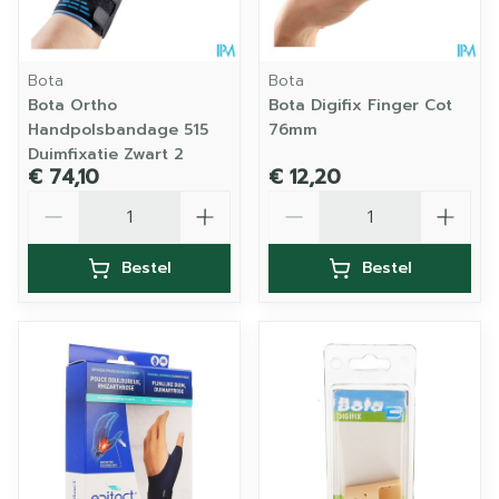
Bota
Bota
Bota Ortho
Bota Digifix Finger Cot
Handpolsbandage 515
76mm
Duimfixatie Zwart 2
€ 74,10
€ 12,20
Aantal
Aantal
Bestel
Bestel