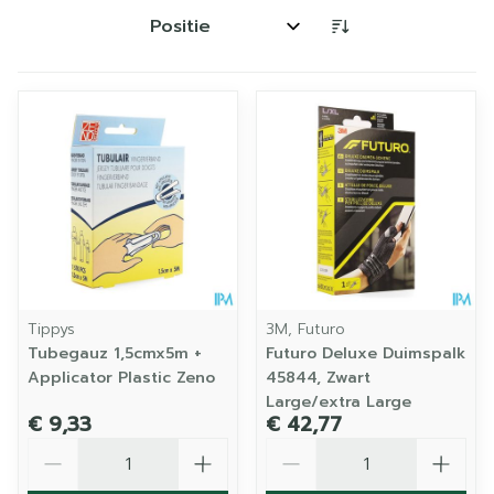
Sorteer op:
Tippys
3M, Futuro
Tubegauz 1,5cmx5m +
Futuro Deluxe Duimspalk
Applicator Plastic Zeno
45844, Zwart
Large/extra Large
€ 9,33
€ 42,77
Aantal
Aantal