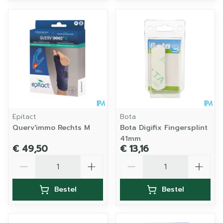
Epitact
Bota
Querv'immo Rechts M
Bota Digifix Fingersplint
41mm
€ 49,50
€ 13,16
Aantal
Aantal
Bestel
Bestel