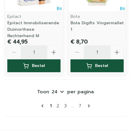
Epitact
Bota
Epitact Immobiliserende
Bota Digifix Vingermallet
Duimorthese
1
Rechterhand M
€ 44,95
€ 8,70
Aantal
Aantal
Bestel
Bestel
Toon
per pagina
Pagina's
U lees momenteel pagina
Pagina
Pagina
Pagina
1
2
3
...
7