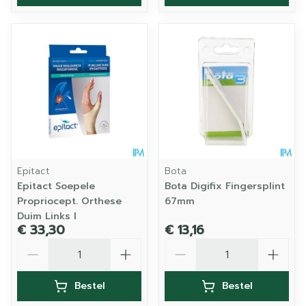
Epitact
Bota
Epitact Soepele
Bota Digifix Fingersplint
Propriocept. Orthese
67mm
Duim Links l
€ 33,30
€ 13,16
Aantal
Aantal
Bestel
Bestel