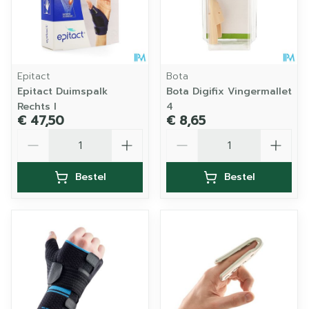
Epitact
Bota
Epitact Duimspalk
Bota Digifix Vingermallet
Rechts l
4
€ 47,50
€ 8,65
Aantal
Aantal
Bestel
Bestel