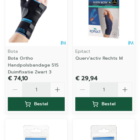
Bota
Epitact
Bota Ortho
Querv'activ Rechts M
Handpolsbandage 515
Duimfixatie Zwart 3
€ 74,10
€ 29,94
Aantal
Aantal
Bestel
Bestel