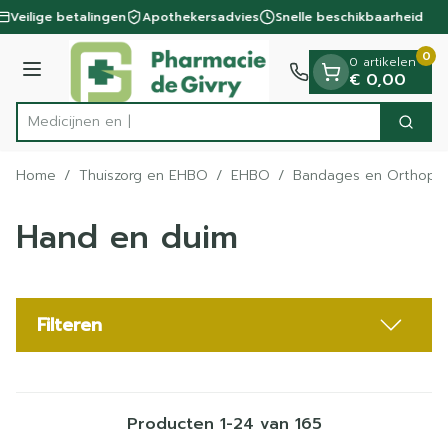
Dia 1 van 1
Ga naar de inhoud
Veilige betalingen
Apothekersadvies
Snelle beschikbaarheid
0
0 artikelen
Menu
€ 0,00
Zoek
Product, merk, categorie...
Home
/
Thuiszorg en EHBO
/
EHBO
/
Bandages en Orthoped
Hand en duim
Filteren
Producten
1
-
24
van
165