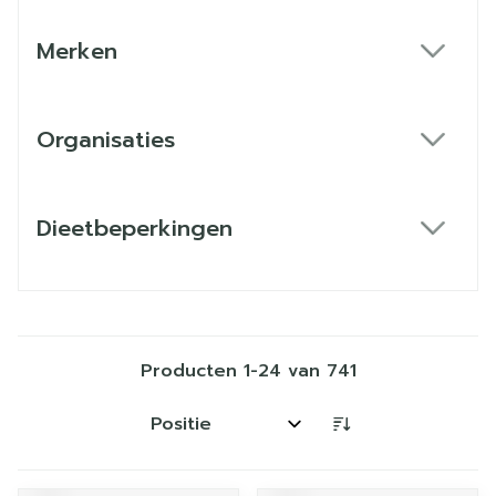
Merken
filter
Organisaties
filter
Dieetbeperkingen
filter
Producten
1
-
24
van
741
Sorteer op: