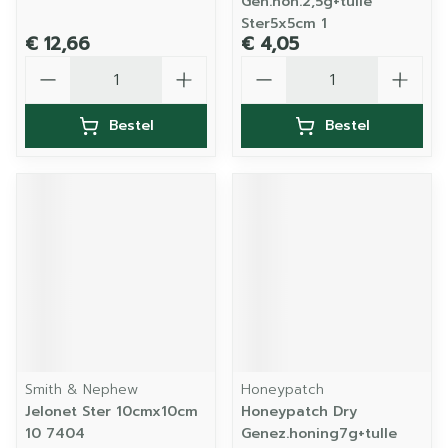
Gen.hon.2,5g+tulle
Ster5x5cm 1
€ 12,66
€ 4,05
Aantal
Aantal
Bestel
Bestel
Smith & Nephew
Honeypatch
Jelonet Ster 10cmx10cm
Honeypatch Dry
10 7404
Genez.honing7g+tulle