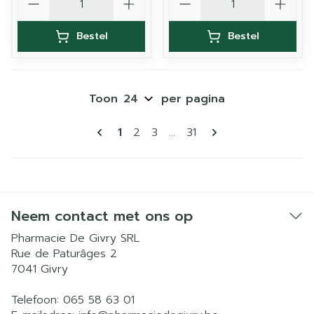
Bestel
Bestel
Toon
per pagina
Pagina's
U lees momenteel pagina
Pagina
Pagina
Pagina
1
2
3
...
31
Neem contact met ons op
Pharmacie De Givry SRL
Rue de Paturâges 2
7041
Givry
Telefoon:
065 58 63 01