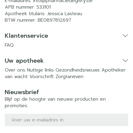
E-mailadres:
info@
pharmaciedegivry.be
APB nummer:
533101
Apotheek titularis:
Jessica Lasteau
BTW nummer:
BE0897812697
Klantenservice
FAQ
Uw apotheek
Over ons
Nuttige links
Gezondheidsnieuws
Apotheker
van wacht
Voorschrift
Zorgtarieven
Nieuwsbrief
Blijf op de hoogte van nieuwe producten en
promoties
E-mail adres