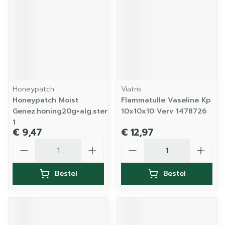
Honeypatch
Viatris
Honeypatch Moist
Flammatulle Vaseline Kp
Genez.honing20g+alg.ster10x10cm
10x10x10 Verv 1478726
1
€ 9,47
€ 12,97
Aantal
Aantal
Bestel
Bestel