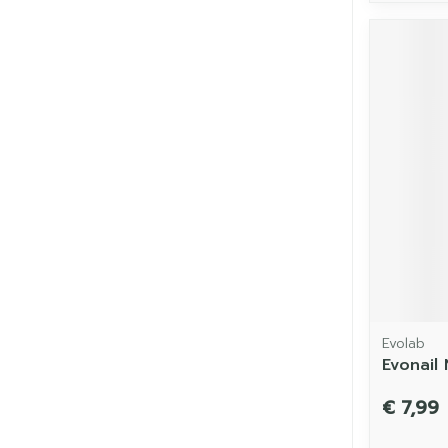
Evolab
Evonail
€ 7,99