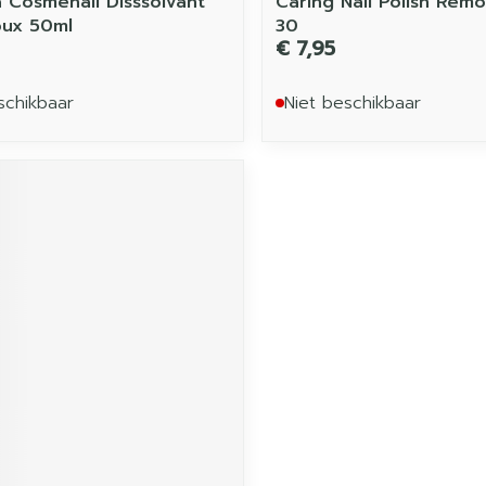
a Cosmenail Disssolvant
Caring Nail Polish Rem
oux 50ml
30
€ 7,95
schikbaar
Niet beschikbaar