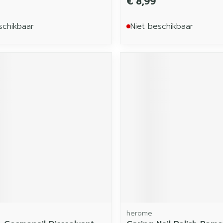
€ 8,99
schikbaar
Niet beschikbaar
herome