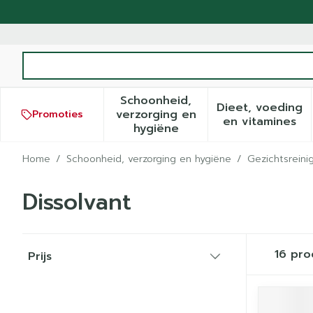
Ga naar de inhoud
Product, merk, categorie...
Schoonheid,
Dieet, voeding
verzorging en
Promoties
Toon submenu voor Schoonh
Toon sub
en vitamines
hygiëne
Home
/
Schoonheid, verzorging en hygiëne
/
Gezichtsreini
Dissolvant
Doorgaan naar productlijst
16
pro
Prijs
filter