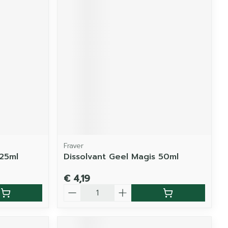
Fraver
125ml
Dissolvant Geel Magis 50ml
€ 4,19
Aantal