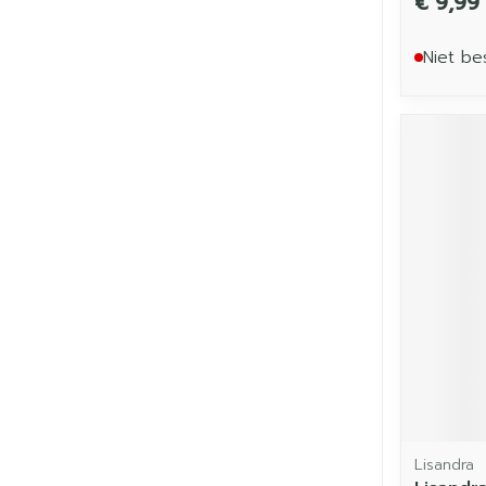
€ 9,99
Niet be
Lisandra