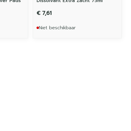
over Pads
Dissolvant Extra Zacht 75ml
€ 7,61
Niet beschikbaar