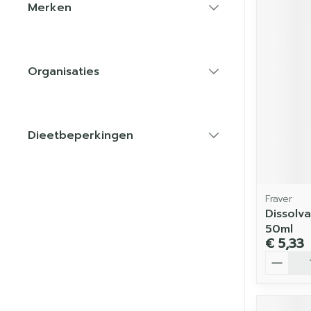
Merken
filter
Organisaties
filter
Dieetbeperkingen
filter
Fraver
Dissolv
50ml
€ 5,33
Aantal