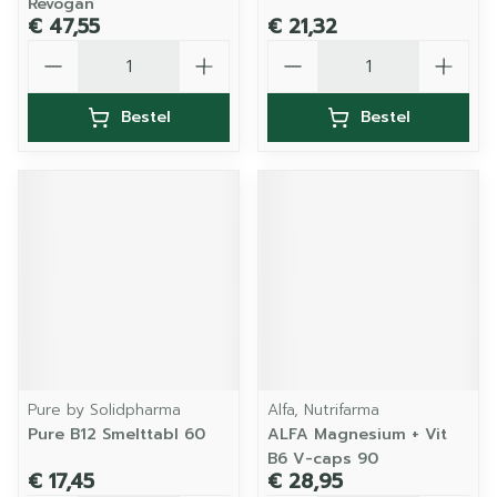
Revogan
€ 47,55
€ 21,32
Aantal
Aantal
Bestel
Bestel
Pure by Solidpharma
Alfa, Nutrifarma
Pure B12 Smelttabl 60
ALFA Magnesium + Vit
B6 V-caps 90
€ 17,45
€ 28,95