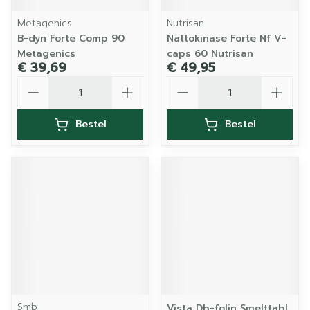
Metagenics
Nutrisan
B-dyn Forte Comp 90
Nattokinase Forte Nf V-
Metagenics
caps 60 Nutrisan
€ 39,69
€ 49,95
Aantal
Aantal
Bestel
Bestel
Smb
Vista Db-folin Smelttabl