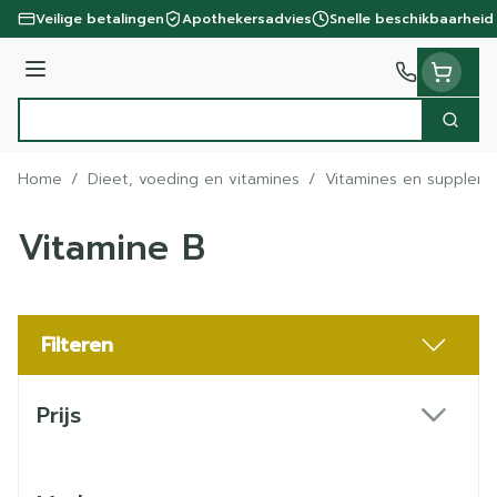
Ga naar de inhoud
Veilige betalingen
Apothekersadvies
Snelle beschikbaarheid
Menu
Zoek
Product, merk, categorie...
Home
/
Dieet, voeding en vitamines
/
Vitamines en supplem
Vitamine B
Filteren
Doorgaan naar productlijst
Prijs
filter