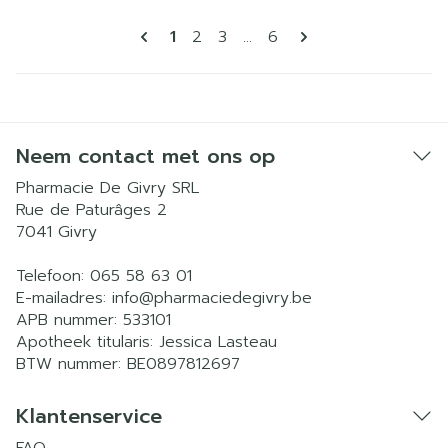
Pagina's
U lees momenteel pagina
Pagina
Pagina
Pagina
1
2
3
...
6
Neem contact met ons op
Pharmacie De Givry SRL
Rue de Paturâges 2
7041
Givry
Telefoon:
065 58 63 01
E-mailadres:
info@
pharmaciedegivry.be
APB nummer:
533101
Apotheek titularis:
Jessica Lasteau
BTW nummer:
BE0897812697
Klantenservice