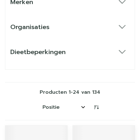
Merken
filter
Organisaties
filter
Dieetbeperkingen
filter
Producten
1
-
24
van
134
Sorteer op: