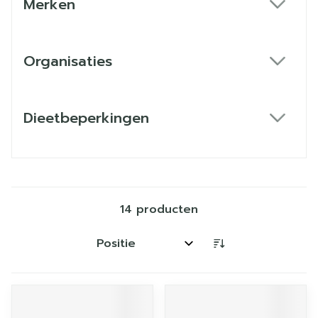
Merken
filter
Organisaties
filter
Dieetbeperkingen
filter
14
producten
Sorteer op: