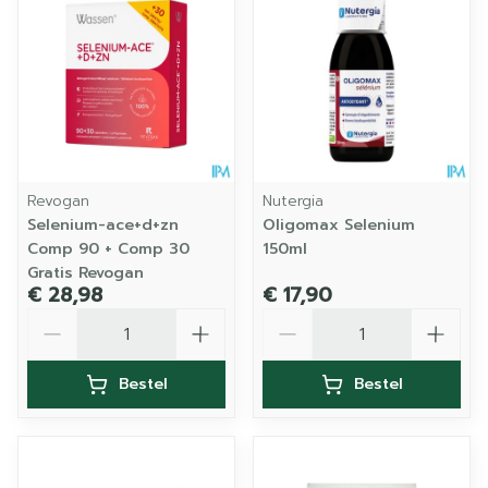
Revogan
Nutergia
Selenium-ace+d+zn
Oligomax Selenium
Comp 90 + Comp 30
150ml
Gratis Revogan
€ 28,98
€ 17,90
Aantal
Aantal
Bestel
Bestel