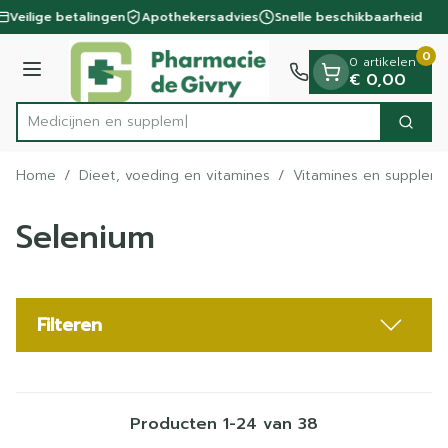
Dia 1 van 1
Ga naar de inhoud
Veilige betalingen
Apothekersadvies
Snelle beschikbaarheid
0
0 artikelen
Menu
€ 0,00
Me
Zoek
Product, merk, categorie...
Home
/
Dieet, voeding en vitamines
/
Vitamines en supplem
Selenium
Filteren
Producten
1
-
24
van
38