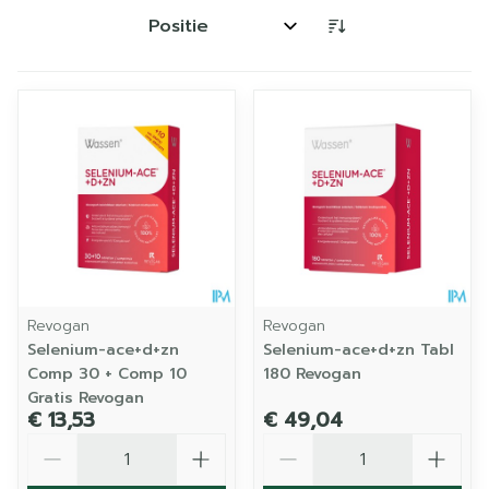
Sorteer op:
Revogan
Revogan
Selenium-ace+d+zn
Selenium-ace+d+zn Tabl
Comp 30 + Comp 10
180 Revogan
Gratis Revogan
€ 13,53
€ 49,04
Aantal
Aantal