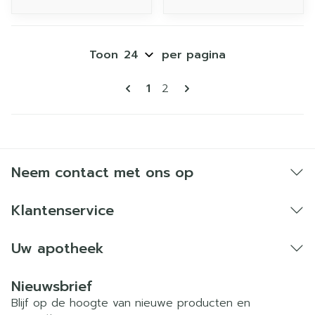
Toon
per pagina
Pagina's
U lees momenteel pagina
Pagina
1
2
Neem contact met ons op
Klantenservice
Uw apotheek
Nieuwsbrief
Blijf op de hoogte van nieuwe producten en