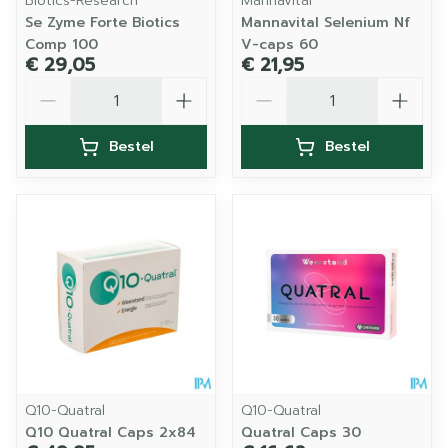
Biotics-Research
Mannavital
Se Zyme Forte Biotics
Mannavital Selenium Nf
Comp 100
V-caps 60
€ 29,05
€ 21,95
Aantal
Aantal
Bestel
Bestel
Q10-Quatral
Q10-Quatral
Q10 Quatral Caps 2x84
Quatral Caps 30