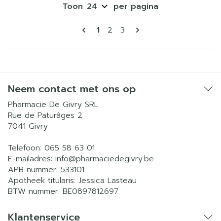
Toon
per pagina
Pagina's
U lees momenteel pagina
Pagina
Pagina
1
2
3
Neem contact met ons op
Pharmacie De Givry SRL
Rue de Paturâges 2
7041
Givry
Telefoon:
065 58 63 01
E-mailadres:
info@
pharmaciedegivry.be
APB nummer:
533101
Apotheek titularis:
Jessica Lasteau
BTW nummer:
BE0897812697
Klantenservice