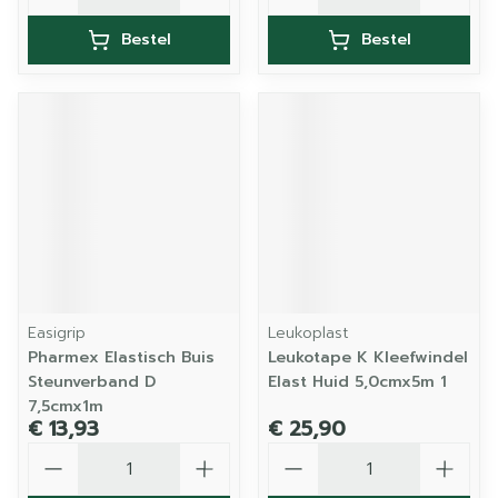
Bestel
Bestel
Easigrip
Leukoplast
Pharmex Elastisch Buis
Leukotape K Kleefwindel
Steunverband D
Elast Huid 5,0cmx5m 1
7,5cmx1m
€ 13,93
€ 25,90
Aantal
Aantal