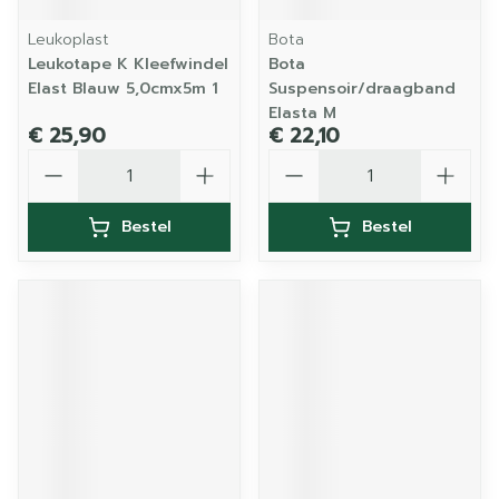
Leukoplast
Bota
Leukotape K Kleefwindel
Bota
Elast Blauw 5,0cmx5m 1
Suspensoir/draagband
Elasta M
€ 25,90
€ 22,10
Aantal
Aantal
Bestel
Bestel