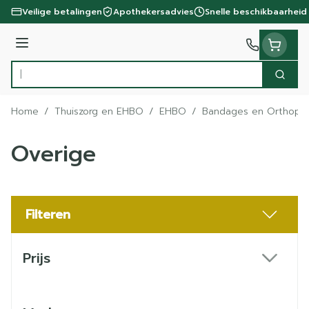
Ga naar de inhoud
Veilige betalingen
Apothekersadvies
Snelle beschikbaarheid
Menu
Zoek
Product, merk, categorie...
Home
/
Thuiszorg en EHBO
/
EHBO
/
Bandages en Orthoped
Overige
Filteren
Doorgaan naar productlijst
Prijs
filter