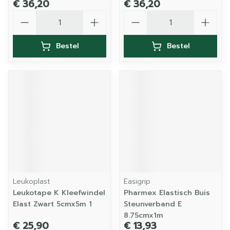
€ 36,20
€ 36,20
Aantal
Aantal
Bestel
Bestel
Leukoplast
Easigrip
Leukotape K Kleefwindel
Pharmex Elastisch Buis
Elast Zwart 5cmx5m 1
Steunverband E
8.75cmx1m
€ 25,90
€ 13,93