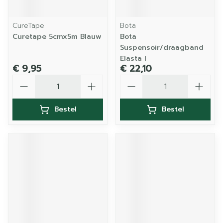
CureTape
Bota
Curetape 5cmx5m Blauw
Bota
Suspensoir/draagband
Elasta l
€ 9,95
€ 22,10
Aantal
Aantal
Bestel
Bestel