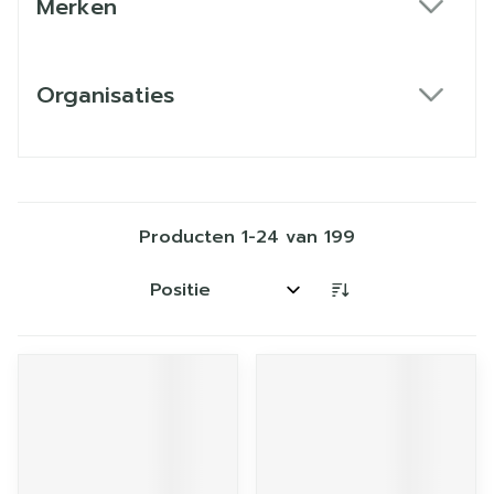
Merken
filter
Organisaties
filter
Producten
1
-
24
van
199
Sorteer op: