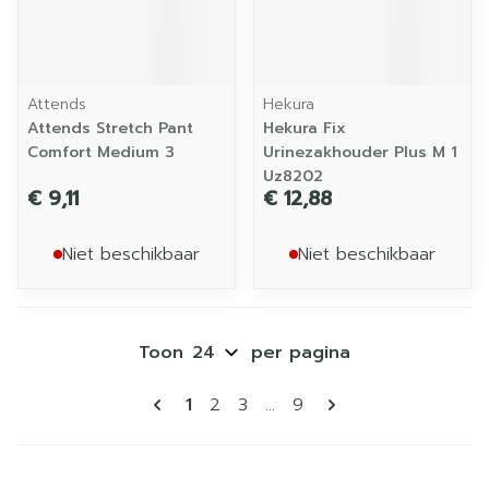
Attends
Hekura
Attends Stretch Pant
Hekura Fix
Comfort Medium 3
Urinezakhouder Plus M 1
Uz8202
€ 9,11
€ 12,88
Niet beschikbaar
Niet beschikbaar
Toon
per pagina
Pagina's
U lees momenteel pagina
Pagina
Pagina
Pagina
1
2
3
...
9