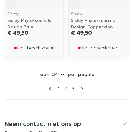
Sisley
Sisley
Sisley Phyto-sourcils
Sisley Phyto-sourcils
Design Brun
Design Cappuccino
€ 49,50
€ 49,50
Niet beschikbaar
Niet beschikbaar
Toon
per pagina
Pagina's
U lees momenteel pagina
Pagina
Pagina
1
2
3
Neem contact met ons op