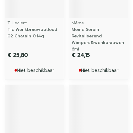
T. Leclerc
Même
Tlc Wenkbrauwpotlood
Meme Serum
02 Chatain 0,14g
Revitaliserend
Wimpers&wenkbrauwen
6ml
€ 25,80
€ 24,15
Niet beschikbaar
Niet beschikbaar