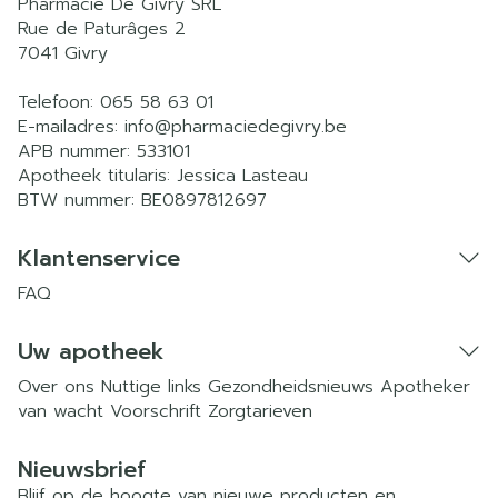
Pharmacie De Givry SRL
Rue de Paturâges 2
7041
Givry
Telefoon:
065 58 63 01
E-mailadres:
info@
pharmaciedegivry.be
APB nummer:
533101
Apotheek titularis:
Jessica Lasteau
BTW nummer:
BE0897812697
Klantenservice
FAQ
Uw apotheek
Over ons
Nuttige links
Gezondheidsnieuws
Apotheker
van wacht
Voorschrift
Zorgtarieven
Nieuwsbrief
Blijf op de hoogte van nieuwe producten en