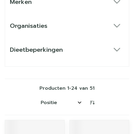
Merken
filter
Organisaties
filter
Dieetbeperkingen
filter
Producten
1
-
24
van
51
Sorteer op: