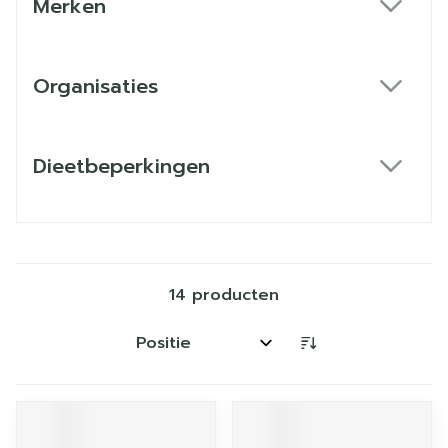
Merken
filter
Organisaties
filter
Dieetbeperkingen
filter
14
producten
Sorteer op: