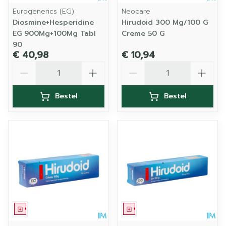
Eurogenerics (EG)
Neocare
Diosmine+Hesperidine
Hirudoid 300 Mg/100 G
EG 900Mg+100Mg Tabl
Creme 50 G
90
€ 40,98
€ 10,94
Aantal
Aantal
Bestel
Bestel
Geneesmiddel
Geneesmiddel