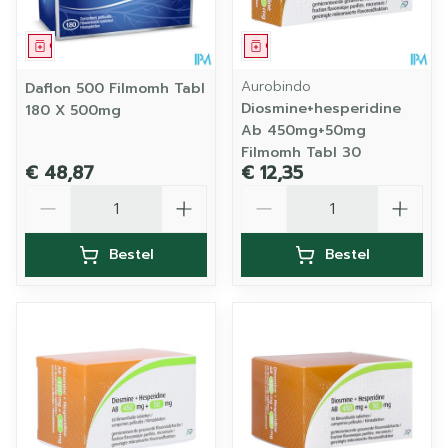
Geneesmiddel
Geneesmiddel
Aurobindo
Daflon 500 Filmomh Tabl
Diosmine+hesperidine
180 X 500mg
Ab 450mg+50mg
Filmomh Tabl 30
€ 48,87
€ 12,35
Aantal
Aantal
Bestel
Bestel