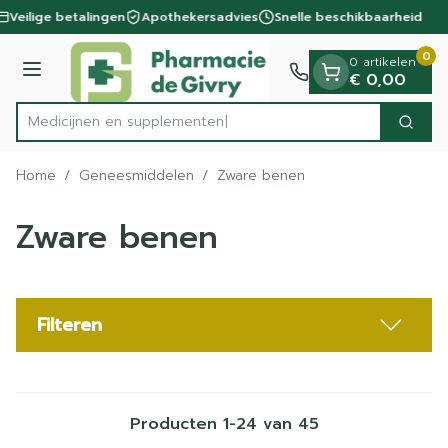
Dia 1 van 1
Ga naar de inhoud
Veilige betalingen
Apothekersadvies
Snelle beschikbaarheid
0
0 artikelen
Menu
€ 0,00
Medi
Zoek
Product, merk, categorie...
Home
/
Geneesmiddelen
/
Zware benen
Zware benen
Filteren
Producten
1
-
24
van
45