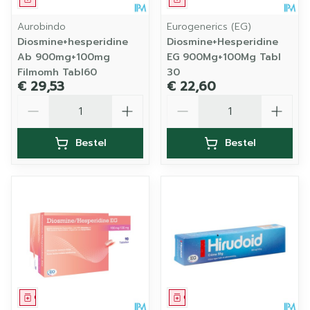
Aurobindo
Eurogenerics (EG)
Diosmine+hesperidine
Diosmine+Hesperidine
Ab 900mg+100mg
EG 900Mg+100Mg Tabl
Filmomh Tabl60
30
€ 29,53
€ 22,60
Aantal
Aantal
Bestel
Bestel
Geneesmiddel
Geneesmiddel