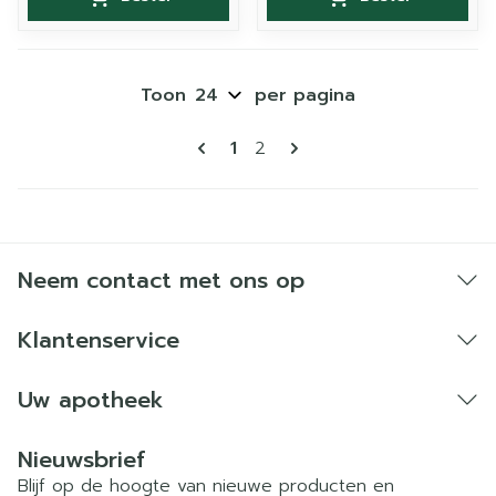
Toon
per pagina
Pagina's
U lees momenteel pagina
Pagina
1
2
Neem contact met ons op
Klantenservice
Uw apotheek
Nieuwsbrief
Blijf op de hoogte van nieuwe producten en