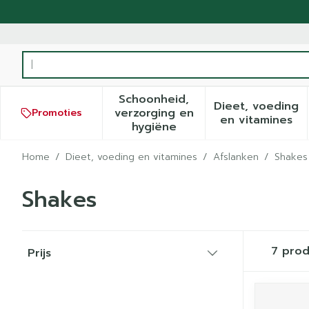
Ga naar de inhoud
Product, merk, categorie...
Schoonheid,
Dieet, voeding
verzorging en
Promoties
Toon submenu voor Schoonh
Toon sub
en vitamines
hygiëne
Home
/
Dieet, voeding en vitamines
/
Afslanken
/
Shakes
Shakes
Doorgaan naar productlijst
7
prod
Prijs
filter