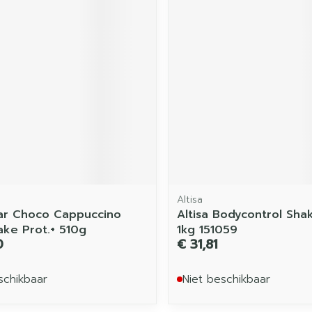
Altisa
ar Choco Cappuccino
Altisa Bodycontrol Shak
ake Prot.+ 510g
1kg 151059
0
€ 31,81
schikbaar
Niet beschikbaar