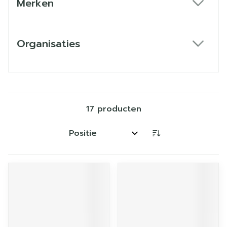
Merken
filter
Organisaties
filter
17
producten
Sorteer op: