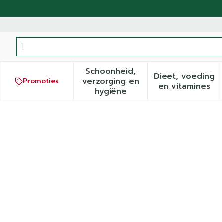
Ga naar de inhoud
Product, merk, categorie...
Schoonheid,
Dieet, voeding
verzorging en
Promoties
Toon submenu voor Schoonh
Toon sub
en vitamines
hygiëne
Cellona Gipswindel 15cmx