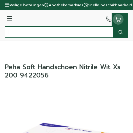
Ga naar de inhoud
Veilige betalingen
Apothekersadvies
Snelle beschikbaarheid
Menu
Zoek
Product, merk, categorie...
Peha Soft Handschoen Nitrile Wit Xs
200 9422056