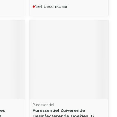
Niet beschikbaar
Puressentiel
jes
Puressentiel Zuiverende
0
Desinfecterende Doekjes 32