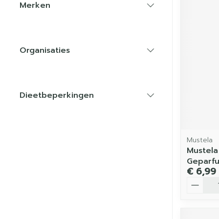
Merken
filter
Organisaties
filter
Dieetbeperkingen
filter
Mustela
Mustela
Geparf
€ 6,99
Aantal