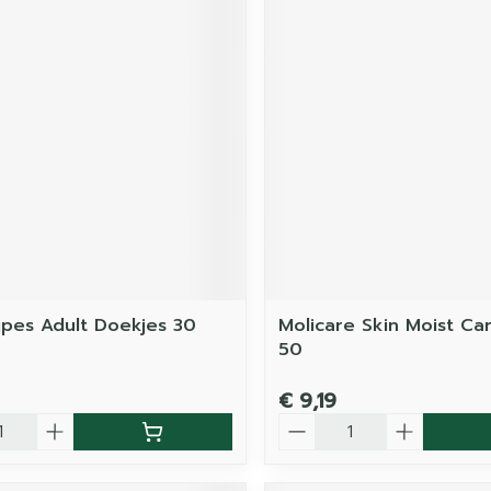
pes Adult Doekjes 30
Molicare Skin Moist Ca
50
€ 9,19
Aantal