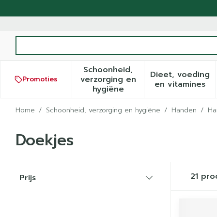
Ga naar de inhoud
Product, merk, categorie...
Schoonheid,
Dieet, voeding
verzorging en
Promoties
Toon submenu voor Schoonh
Toon sub
en vitamines
hygiëne
Home
/
Schoonheid, verzorging en hygiëne
/
Handen
/
Ha
Doekjes
Doorgaan naar productlijst
21
pro
Prijs
filter