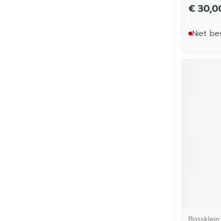
€ 30,0
Niet be
Bossklein