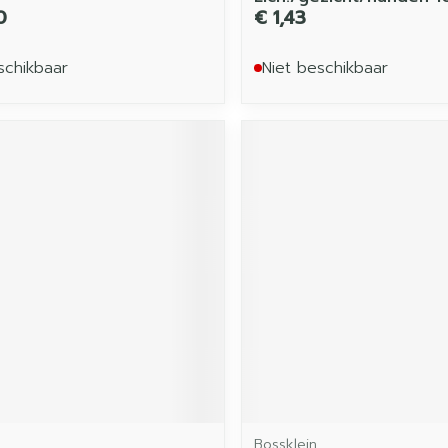
0
€ 1,43
schikbaar
Niet beschikbaar
Bossklein