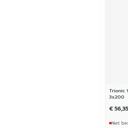
Trionic
3x200
€ 56,3
Niet be