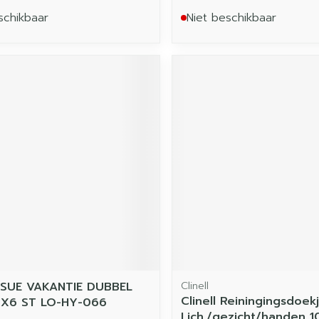
schikbaar
Niet beschikbaar
SSUE VAKANTIE DUBBEL
Clinell
Clinell Reiningingsdoek
X6 ST LO-HY-066
Lich./gezicht/handen 1