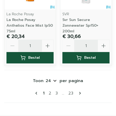
La Roche Posay
SVR
La Roche Posay
Svr Sun Secure
Anthelios Face Mist Ip50
Zonnewater Spf50+
75ml
200ml
€ 20,34
€ 30,66
Aantal
Aantal
Bestel
Bestel
Toon
per pagina
Pagina's
U lees momenteel pagina
Pagina
Pagina
Pagina
1
2
3
...
23