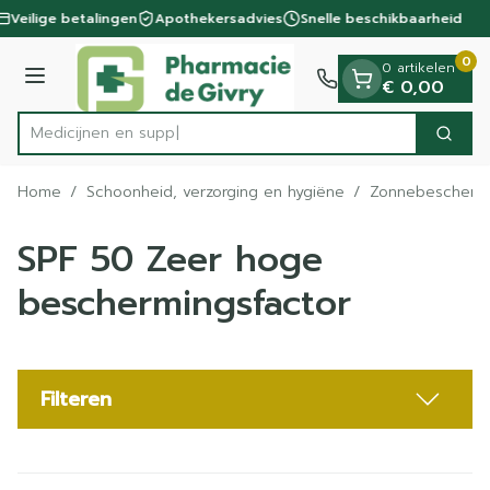
Dia 1 van 1
Ga naar de inhoud
Veilige betalingen
Apothekersadvies
Snelle beschikbaarheid
0
0 artikelen
Menu
€ 0,00
M
Zoek
Product, merk, categorie...
Home
/
Schoonheid, verzorging en hygiëne
/
Zonnebescherm
SPF 50 Zeer hoge
beschermingsfactor
Filteren