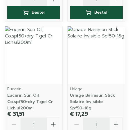
Bestel
Bestel
Eucerin
Uriage
Eucerin Sun Oil
Uriage Bariesun Stick
Co.spf50+dry T.gel Cr
Solaire Invisible
Lich.ul200ml
Spf50+18g
€ 31,51
€ 17,29
Aantal
Aantal