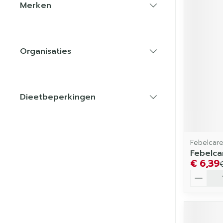
Merken
filter
Organisaties
filter
Dieetbeperkingen
filter
Febelcar
Febelca
€ 6,39
Aantal