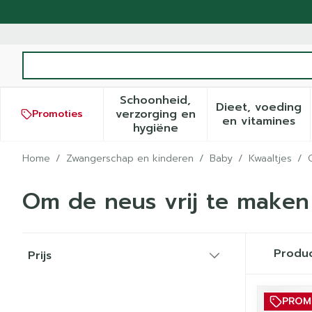
Ga naar de inhoud
Product, merk, categorie...
Schoonheid,
Dieet, voeding
verzorging en
Promoties
Toon submenu voor Schoonh
Toon sub
en vitamines
hygiëne
Home
/
Zwangerschap en kinderen
/
Baby
/
Kwaaltjes
/
Om de neus vrij te maken
Doorgaan naar productlijst
Produ
Prijs
filter
PRO