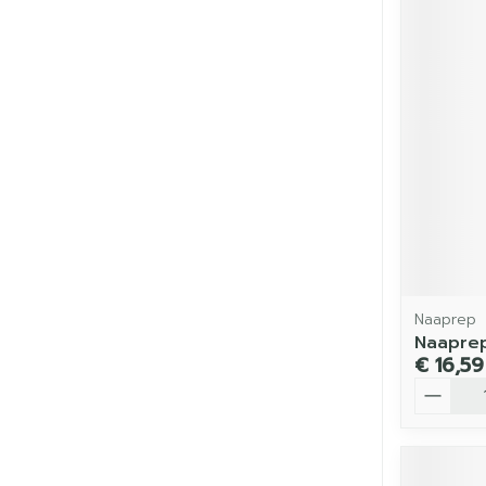
Naaprep
Naapre
€ 16,59
Aantal