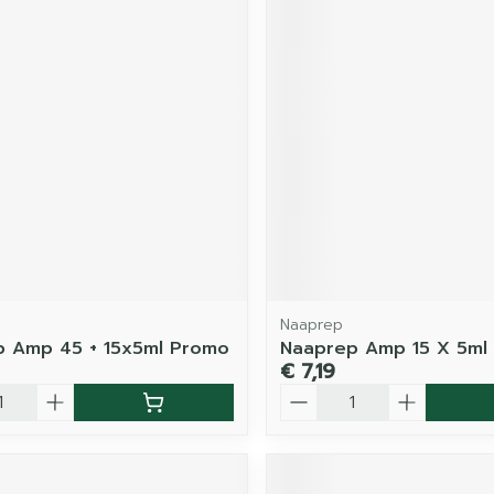
Naaprep
p Amp 45 + 15x5ml Promo
Naaprep Amp 15 X 5ml
€ 7,19
Aantal