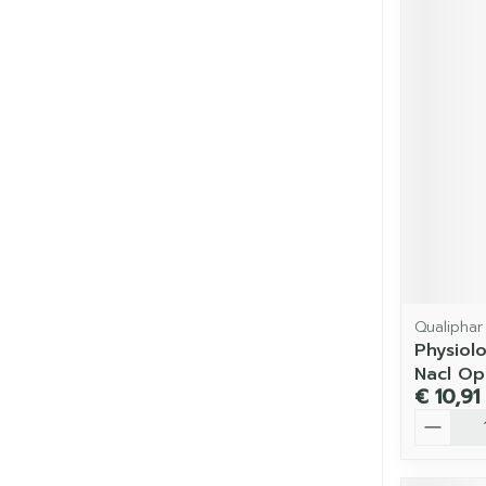
Qualiphar
Physiol
Nacl Op
€ 10,91
Aantal