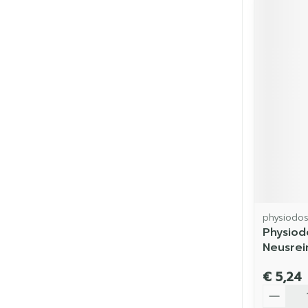
physiodo
Physiod
Neusrei
€ 5,24
Aantal