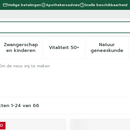
Veilige betalingen
Apothekersadvies
Snelle beschikbaarheid
Zwangerschap
Natuur
Vitaliteit 50+
eid, verzorging en hygiëne categorie
menu voor Dieet, voeding en vitamines categorie
Toon submenu voor Zwangerschap en kinder
Toon submenu voor Vitalite
Toon sub
en kinderen
geneeskunde
Om de neus vrij te maken
cten
1
-
24
van
66
MO