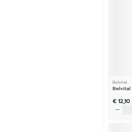
Belvital
Belvital
€ 12,10
Aantal