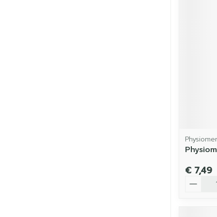
Physiome
Physiom
€ 7,49
Aantal