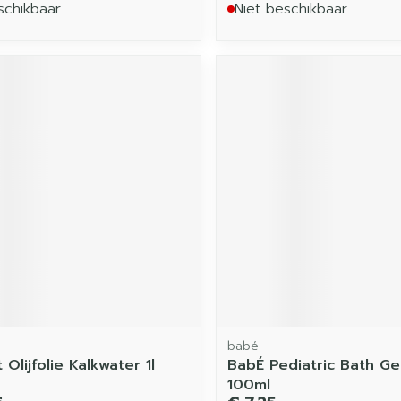
schikbaar
Niet beschikbaar
babé
 Olijfolie Kalkwater 1l
BabÉ Pediatric Bath Ge
100ml