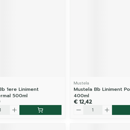
Mustela
Bb 1ere Liniment
Mustela Bb Liniment P
ermal 500ml
400ml
9
€ 12,42
Aantal