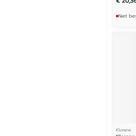
€ 20,3
Niet be
Klorane