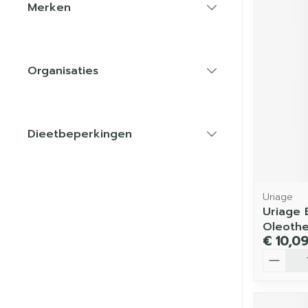
Merken
filter
Organisaties
filter
Dieetbeperkingen
filter
Uriage
Uriage 
Oleoth
€ 10,0
Aantal