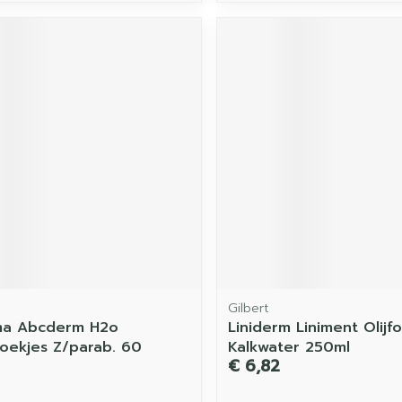
Gilbert
ma Abcderm H2o
Liniderm Liniment Olijfo
doekjes Z/parab. 60
Kalkwater 250ml
€ 6,82