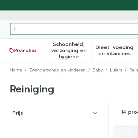
Ga naar de inhoud
Product, merk, categorie...
Schoonheid,
Dieet, voeding
verzorging en
Promoties
Toon submenu voor Schoonh
Toon sub
en vitamines
hygiëne
Home
/
Zwangerschap en kinderen
/
Baby
/
Luiers
/
Rein
Reiniging
Doorgaan naar productlijst
14
pro
Prijs
filter