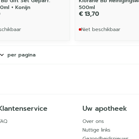
 Bb Gift Set Geparf.
Klorane Bb Reinigingsw
0ml + Konijn
500ml
0
€ 13,70
schikbaar
Niet beschikbaar
per pagina
Klantenservice
Uw apotheek
FAQ
Over ons
Nuttige links
Gezondheidsnieuws