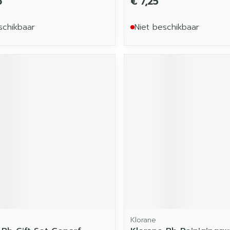
6
€ 7,25
schikbaar
Niet beschikbaar
Klorane