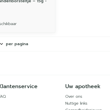
andenborsteltje – 15g -
schikbaar
per pagina
Klantenservice
Uw apotheek
FAQ
Over ons
Nuttige links