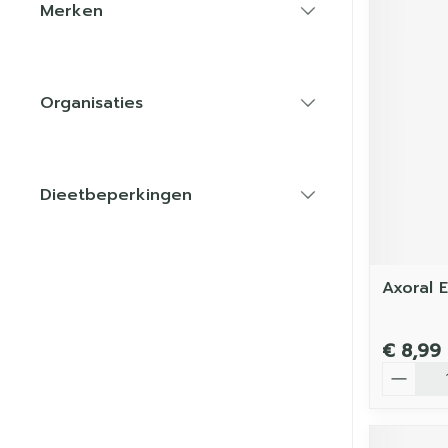
Merken
filter
Organisaties
filter
Dieetbeperkingen
filter
Axoral 
€ 8,99
Aantal