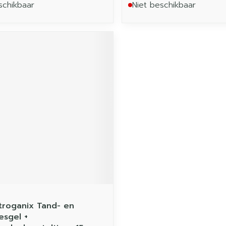
schikbaar
Niet beschikbaar
troganix Tand- en
esgel +