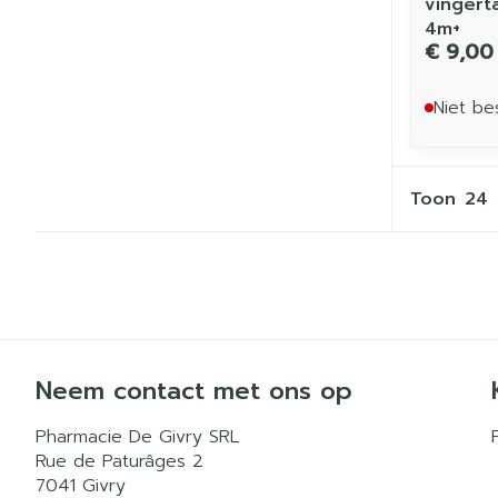
vingert
4m+
€ 9,00
Niet be
Toon
Neem contact met ons op
Pharmacie De Givry SRL
Rue de Paturâges 2
7041
Givry