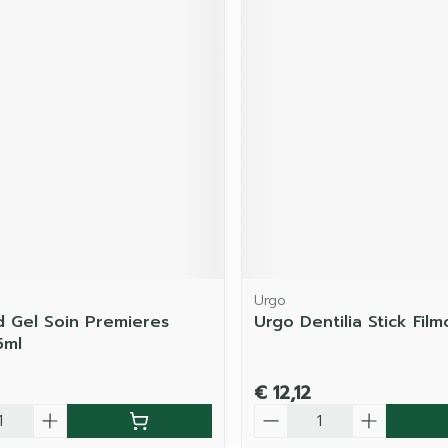
Urgo
d Gel Soin Premieres
Urgo Dentilia Stick Fil
5ml
€ 12,12
Aantal