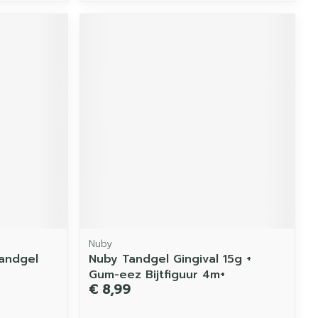
Nuby
Tandgel
Nuby Tandgel Gingival 15g +
Gum-eez Bijtfiguur 4m+
€ 8,99