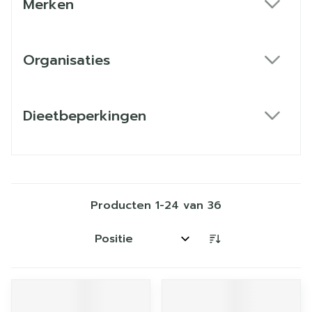
Merken
filter
Organisaties
filter
Dieetbeperkingen
filter
Producten
1
-
24
van
36
Sorteer op: