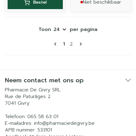
Niet beschikbaar
Bestel
Toon
per pagina
Pagina's
U lees momenteel pagina
Pagina
1
2
Neem contact met ons op
Pharmacie De Givry SRL
Rue de Paturâges 2
7041
Givry
Telefoon:
065 58 63 01
E-mailadres:
info@
pharmaciedegivry.be
APB nummer:
533101