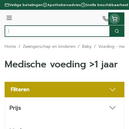
Ga naar de inhoud
Veilige betalingen
Apothekersadvies
Snelle beschikbaarheid
Menu
Zoek
Product, merk, categorie...
Home
/
Zwangerschap en kinderen
/
Baby
/
Voeding - melk
Medische voeding >1 jaar
Filteren
Doorgaan naar productlijst
Prijs
filter