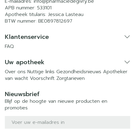
E-mailadres:
info@
pharmaciedegivry.be
APB nummer:
533101
Apotheek titularis:
Jessica Lasteau
BTW nummer:
BE0897812697
Klantenservice
FAQ
Uw apotheek
Over ons
Nuttige links
Gezondheidsnieuws
Apotheker
van wacht
Voorschrift
Zorgtarieven
Nieuwsbrief
Blijf op de hoogte van nieuwe producten en
promoties
E-mail adres