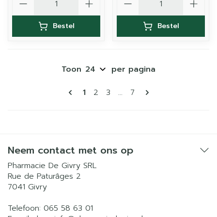
Bestel
Bestel
Toon
per pagina
Pagina's
U lees momenteel pagina
Pagina
Pagina
Pagina
1
2
3
...
7
Neem contact met ons op
Pharmacie De Givry SRL
Rue de Paturâges 2
7041
Givry
Telefoon:
065 58 63 01