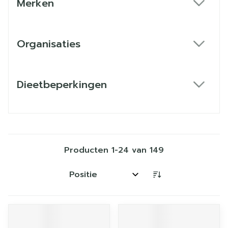
Merken
filter
Organisaties
filter
Dieetbeperkingen
filter
Producten
1
-
24
van
149
Sorteer op: