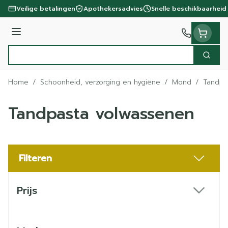
Ga naar de inhoud
Veilige betalingen
Apothekersadvies
Snelle beschikbaarheid
Menu
Zoek
Product, merk, categorie...
Home
/
Schoonheid, verzorging en hygiëne
/
Mond
/
Tandpa
Tandpasta volwassenen
Filteren
Doorgaan naar productlijst
Prijs
filter