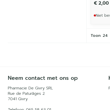
€ 2,00
Niet be
Toon
Neem contact met ons op
Pharmacie De Givry SRL
Rue de Paturâges 2
7041
Givry
Telefoon:
065 58 63 01