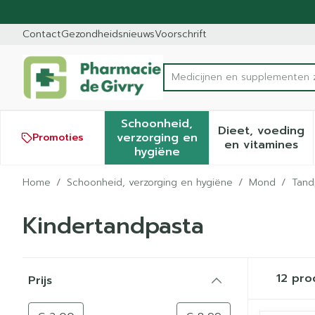
Ga naar de inhoud
Dia 1 van 1
Contact
Gezondheidsnieuws
Voorschrift
Medicijnen en supplementen z
Product, merk, categorie..
Schoonheid,
Dieet, voeding
verzorging en
Promoties
Toon submenu voor Schoonh
Toon sub
en vitamines
hygiëne
Home
/
Schoonheid, verzorging en hygiëne
/
Mond
/
Tand
Kindertandpasta
Doorgaan naar productlijst
12
pro
Prijs
filter