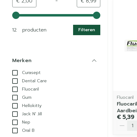
-
Minimumwaarde
Maximale waarde
€ 2,00
€ 8,99
Gebruik de pijltjestoetsen links en rechts om de min
12 producten
Filteren
Merken
filter
Curasept
Dental Care
Fluocaril
Fluocaril
Gum
Fluocari
Hellokitty
Aardbei
Jack N' Jill
€ 5,39
Nep
Aantal
Oral B