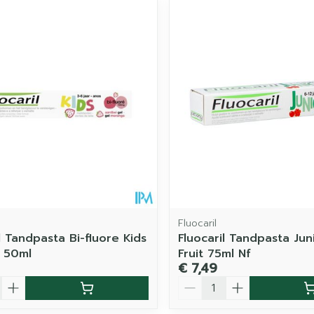
imale en maximale prijswaarden aan te passen.
Fluocaril
l Tandpasta Bi-fluore Kids
Fluocaril Tandpasta Ju
 50ml
Fruit 75ml Nf
€ 7,49
Aantal