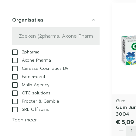
Organisaties
filter
2pharma
Axone Pharma
Caresse Cosmetics BV
Farma-dent
Malin Agency
OTC solutions
Gum
Procter & Gamble
Gum Jun
SRL Offisoins
3004
Toon meer
€ 5,09
Aantal