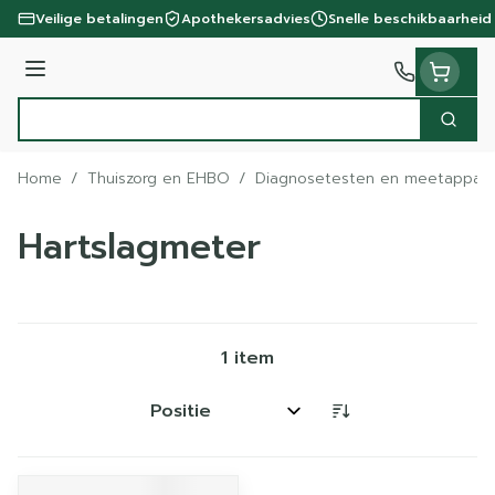
Ga naar de inhoud
Veilige betalingen
Apothekersadvies
Snelle beschikbaarheid
Menu
Zoek
Product, merk, categorie...
Home
/
Thuiszorg en EHBO
/
Diagnosetesten en meetappara
Hartslagmeter
1
item
Sorteer op: