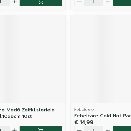
re Med6 Zelfkl.steriele
Febelcare
Febelcare Cold Hot Pa
.10x8cm 10st
€ 14,99
Aantal