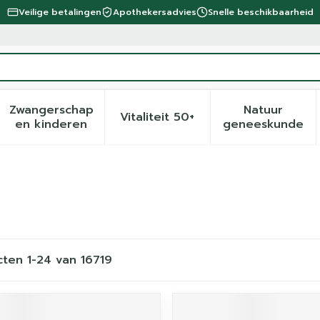
Veilige betalingen
Apothekersadvies
Snelle beschikbaarheid
Zwangerschap
Natuur
Vitaliteit 50+
eid, verzorging en hygiëne categorie
menu voor Dieet, voeding en vitamines categorie
Toon submenu voor Zwangerschap en kinder
Toon submenu voor Vitalite
Toon sub
en kinderen
geneeskunde
cten
1
-
24
van
16719