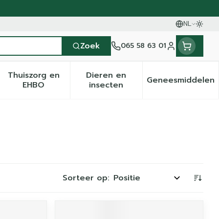
NL
Oversc
Talen
Zoek
065 58 63 01
Klant menu
Thuiszorg en
Dieren en
Geneesmiddelen
en categorie
it 50+ categorie
menu voor Natuur geneeskunde categorie
Toon submenu voor Thuiszorg en EHBO categ
Toon submenu voor Dieren 
Toon sub
EHBO
insecten
Sorteer op: