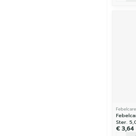
Febelcar
Febelca
Ster. 5
€ 3,64
Aantal