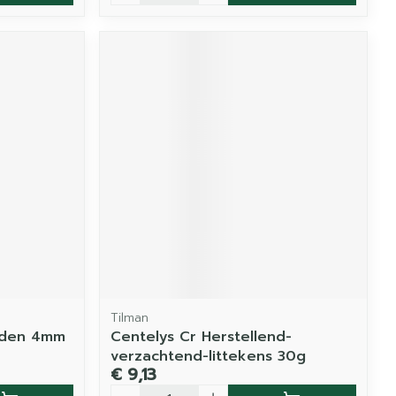
Tilman
alden 4mm
Centelys Cr Herstellend-
verzachtend-littekens 30g
€ 9,13
Aantal