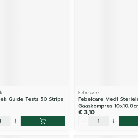
k
Febelcare
ek Guide Tests 50 Strips
Febelcare Med1 Steriel
Gaaskompres 10x10,0cm
€ 3,10
Aantal