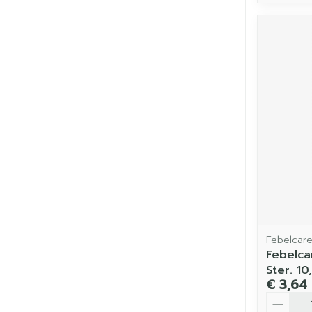
Febelcar
Febelca
Ster. 1
€ 3,64
Aantal