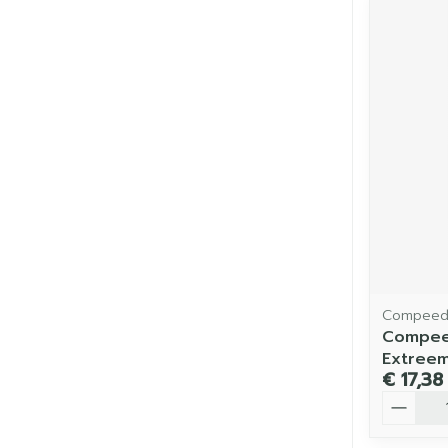
Compee
Compeed
Extreem
€ 17,38
Aantal