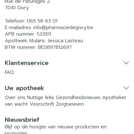
Rue de Paturâges 2
7041
Givry
Telefoon:
065 58 63 01
E-mailadres:
info@
pharmaciedegivry.be
APB nummer:
533101
Apotheek titularis:
Jessica Lasteau
BTW nummer:
BE0897812697
Klantenservice
FAQ
Uw apotheek
Over ons
Nuttige links
Gezondheidsnieuws
Apotheker
van wacht
Voorschrift
Zorgtarieven
Nieuwsbrief
Blijf op de hoogte van nieuwe producten en
promoties