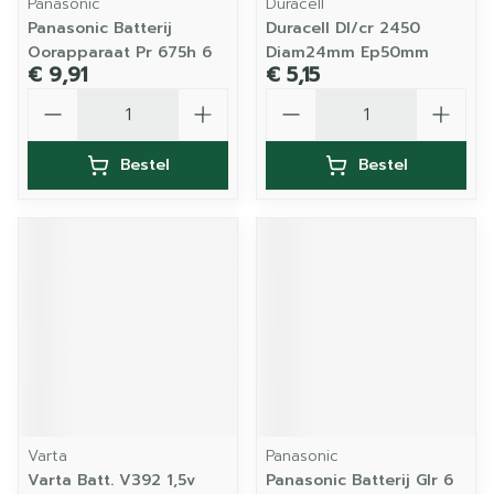
Panasonic
Duracell
Panasonic Batterij
Duracell Dl/cr 2450
Oorapparaat Pr 675h 6
Diam24mm Ep50mm
€ 9,91
€ 5,15
Aantal
Aantal
Bestel
Bestel
Varta
Panasonic
Varta Batt. V392 1,5v
Panasonic Batterij Glr 6