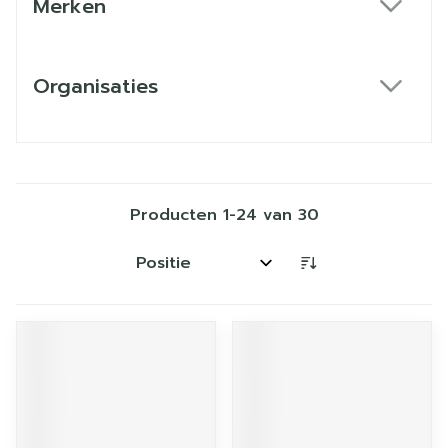
Merken
filter
Organisaties
filter
Producten
1
-
24
van
30
Sorteer op: