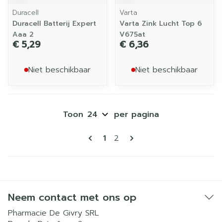
Duracell
Varta
Duracell Batterij Expert
Varta Zink Lucht Top 6
Aaa 2
V675at
€ 5,29
€ 6,36
Niet beschikbaar
Niet beschikbaar
Toon
per pagina
Pagina's
U lees momenteel pagina
Pagina
1
2
Neem contact met ons op
Pharmacie De Givry SRL