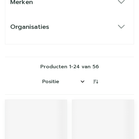
Merken
filter
Organisaties
filter
Producten
1
-
24
van
56
Sorteer op: