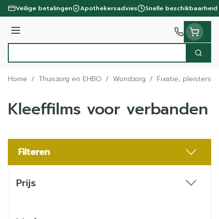
Ga naar de inhoud
Veilige betalingen
Apothekersadvies
Snelle beschikbaarheid
Menu
Zoek
Product, merk, categorie...
Home
/
Thuiszorg en EHBO
/
Wondzorg
/
Fixatie, pleisters 
Kleeffilms voor verbanden
Filteren
Doorgaan naar productlijst
Prijs
filter