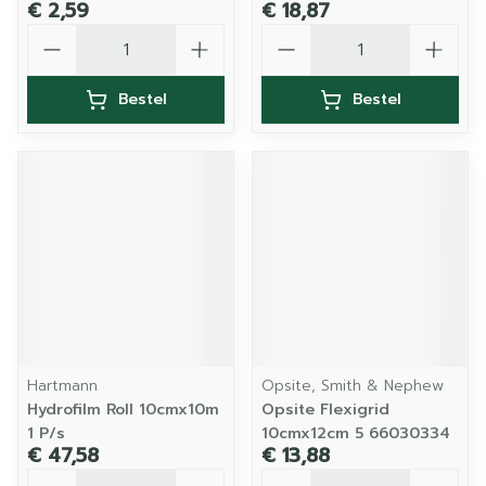
€ 2,59
€ 18,87
Aantal
Aantal
Bestel
Bestel
Hartmann
Opsite, Smith & Nephew
Hydrofilm Roll 10cmx10m
Opsite Flexigrid
1 P/s
10cmx12cm 5 66030334
€ 47,58
€ 13,88
Aantal
Aantal