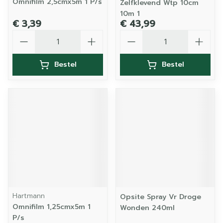
Omnifilm 2,5cmx5m 1 P/s
Zelfklevend Wtp 10cm
10m 1
€ 3,39
€ 43,99
Aantal
Aantal
Bestel
Bestel
Hartmann
Opsite Spray Vr Droge
Omnifilm 1,25cmx5m 1
Wonden 240ml
P/s