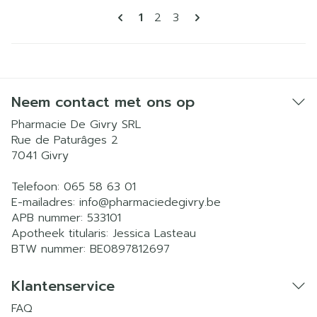
Pagina's
U lees momenteel pagina
Pagina
Pagina
1
2
3
Neem contact met ons op
Pharmacie De Givry SRL
Rue de Paturâges 2
7041
Givry
Telefoon:
065 58 63 01
E-mailadres:
info@
pharmaciedegivry.be
APB nummer:
533101
Apotheek titularis:
Jessica Lasteau
BTW nummer:
BE0897812697
Klantenservice
FAQ