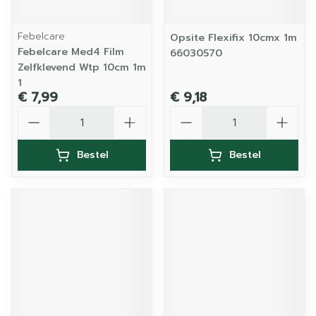
Febelcare
Opsite Flexifix 10cmx 1m
Febelcare Med4 Film
66030570
Zelfklevend Wtp 10cm 1m
1
€ 7,99
€ 9,18
Aantal
Aantal
Bestel
Bestel