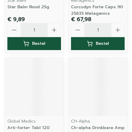
Star Balm
Metagenics
Star Balm Rood 25g
Curcudyn Forte Caps 90
25635 Metagenics
€ 9,89
€ 67,98
Aantal
Aantal
Bestel
Bestel
Global Medics
CH-Alpha
Arti-forte+ Tabl 120
Ch-alpha Drinkbare Amp