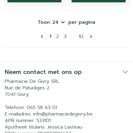
Toon
per pagina
Pagina's
U lees momenteel pagina
Pagina
Pagina
Pagina
1
2
3
...
10
Neem contact met ons op
Pharmacie De Givry SRL
Rue de Paturâges 2
7041
Givry
Telefoon:
065 58 63 01
E-mailadres:
info@
pharmaciedegivry.be
APB nummer:
533101
Apotheek titularis:
Jessica Lasteau