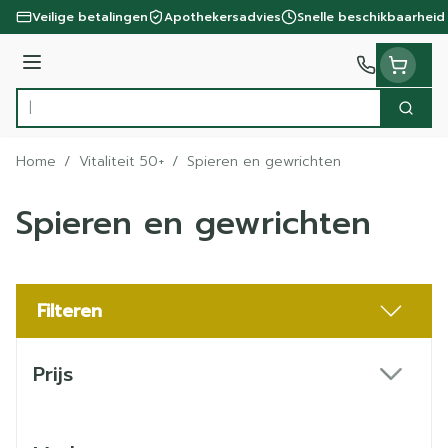
Ga naar de inhoud
Veilige betalingen
Apothekersadvies
Snelle beschikbaarheid
Menu
Zoek
Product, merk, categorie...
Home
/
Vitaliteit 50+
/
Spieren en gewrichten
Spieren en gewrichten
Filteren
Doorgaan naar productlijst
Prijs
filter