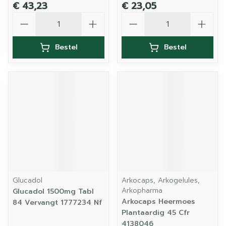
€ 43,23
€ 23,05
Aantal
Aantal
Bestel
Bestel
Glucadol
Arkocaps, Arkogelules,
Arkopharma
Glucadol 1500mg Tabl
Arkocaps Heermoes
84 Vervangt 1777234 Nf
Plantaardig 45 Cfr
4138046