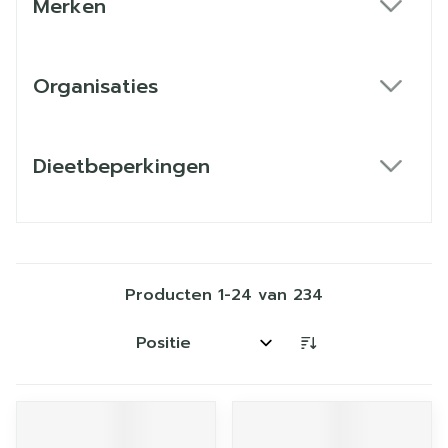
Merken
filter
Organisaties
filter
Dieetbeperkingen
filter
Producten
1
-
24
van
234
Sorteer op: