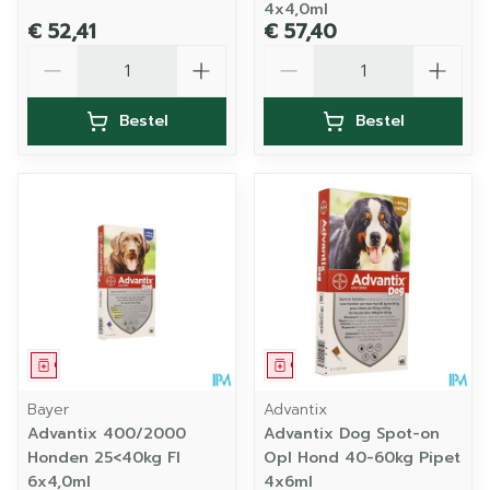
4x4,0ml
€ 52,41
€ 57,40
Aantal
Aantal
Bestel
Bestel
Geneesmiddel
Geneesmiddel
Bayer
Advantix
Advantix 400/2000
Advantix Dog Spot-on
Honden 25<40kg Fl
Opl Hond 40-60kg Pipet
6x4,0ml
4x6ml