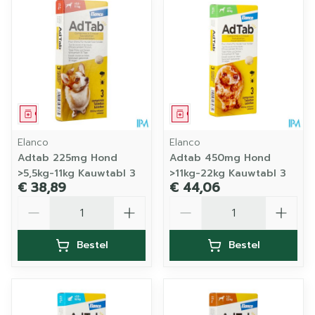
Geneesmiddel
Geneesmiddel
Elanco
Elanco
Adtab 225mg Hond
Adtab 450mg Hond
>5,5kg-11kg Kauwtabl 3
>11kg-22kg Kauwtabl 3
€ 38,89
€ 44,06
Aantal
Aantal
Bestel
Bestel