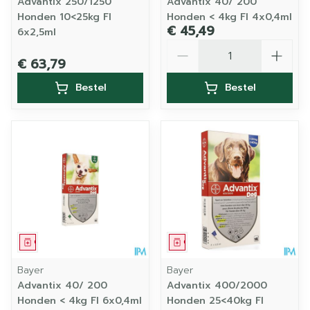
Advantix 250/1250
Advantix 40/ 200
Honden 10<25kg Fl
Honden < 4kg Fl 4x0,4ml
€ 45,49
6x2,5ml
Aantal
€ 63,79
Bestel
Bestel
Geneesmiddel
Geneesmiddel
Bayer
Bayer
Advantix 40/ 200
Advantix 400/2000
Honden < 4kg Fl 6x0,4ml
Honden 25<40kg Fl