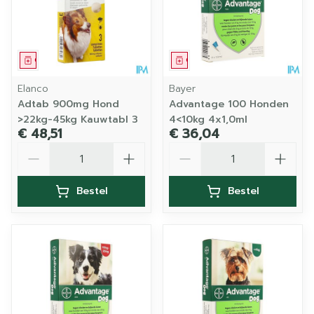
Geneesmiddel
Geneesmiddel
Elanco
Bayer
Adtab 900mg Hond
Advantage 100 Honden
>22kg-45kg Kauwtabl 3
4<10kg 4x1,0ml
€ 48,51
€ 36,04
Aantal
Aantal
Bestel
Bestel