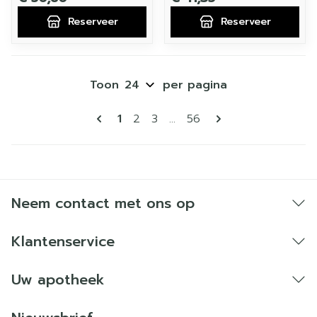
Reserveer
Reserveer
Toon
per pagina
Pagina's
U lees momenteel pagina
Pagina
Pagina
Pagina
1
2
3
...
56
Neem contact met ons op
Klantenservice
Uw apotheek