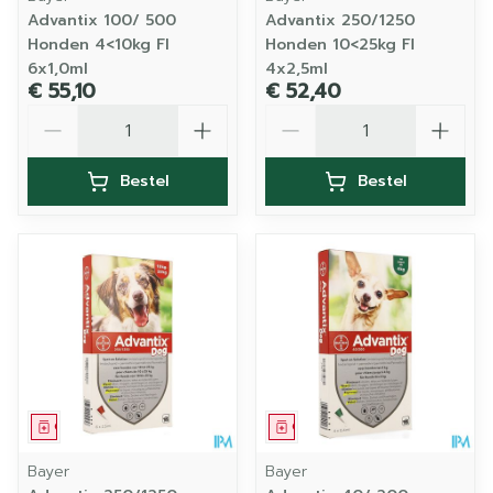
Advantix 100/ 500
Advantix 250/1250
Honden 4<10kg Fl
Honden 10<25kg Fl
6x1,0ml
4x2,5ml
€ 55,10
€ 52,40
Aantal
Aantal
Bestel
Bestel
Geneesmiddel
Geneesmiddel
Bayer
Bayer