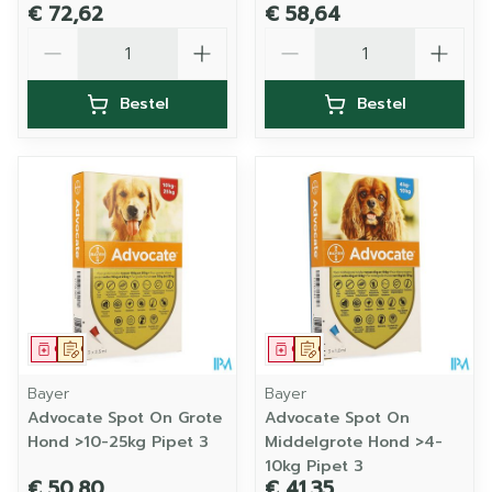
€ 72,62
€ 58,64
Aantal
Aantal
Bestel
Bestel
Geneesmiddel
Op voorschrift
Geneesmiddel
Op voorschrift
Bayer
Bayer
Advocate Spot On Grote
Advocate Spot On
Hond >10-25kg Pipet 3
Middelgrote Hond >4-
10kg Pipet 3
€ 50,80
€ 41,35