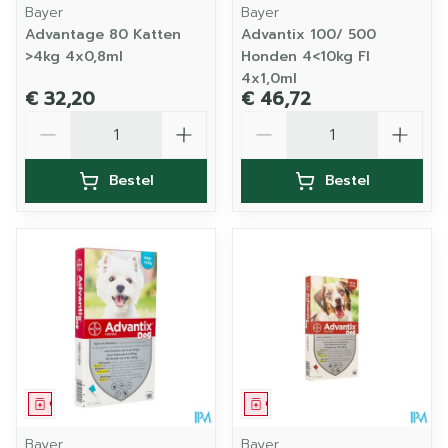
Bayer
Bayer
Advantage 80 Katten
Advantix 100/ 500
>4kg 4x0,8ml
Honden 4<10kg Fl
4x1,0ml
€ 32,20
€ 46,72
Aantal
Aantal
Bestel
Bestel
Geneesmiddel
Geneesmiddel
Bayer
Bayer