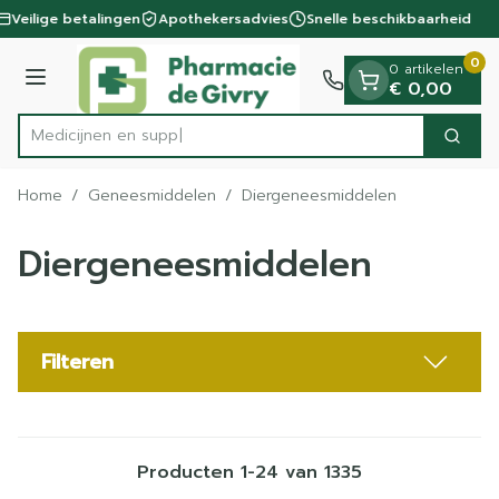
Dia 1 van 1
Ga naar de inhoud
Veilige betalingen
Apothekersadvies
Snelle beschikbaarheid
0
0 artikelen
Menu
€ 0,00
Zoek
Product, merk, categorie...
Home
/
Geneesmiddelen
/
Diergeneesmiddelen
Diergeneesmiddelen
Filteren
Producten
1
-
24
van
1335