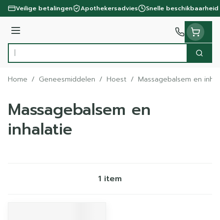
Ga naar de inhoud
Veilige betalingen
Apothekersadvies
Snelle beschikbaarheid
Menu
Zoek
Product, merk, categorie...
Home
/
Geneesmiddelen
/
Hoest
/
Massagebalsem en inhal
Massagebalsem en
inhalatie
1
item