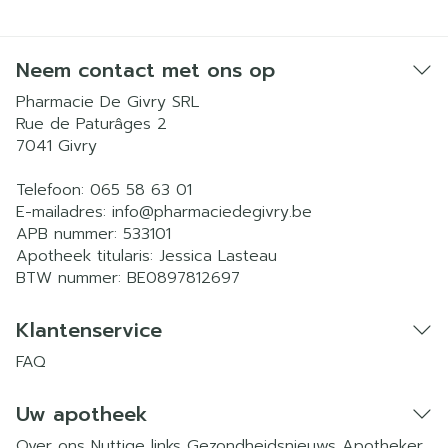
Neem contact met ons op
Pharmacie De Givry SRL
Rue de Paturâges 2
7041
Givry
Telefoon:
065 58 63 01
E-mailadres:
info@
pharmaciedegivry.be
APB nummer:
533101
Apotheek titularis:
Jessica Lasteau
BTW nummer:
BE0897812697
Klantenservice
FAQ
Uw apotheek
Over ons
Nuttige links
Gezondheidsnieuws
Apotheker